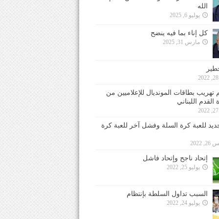
الله
يوليو 6, 2025
كل إناء بما فيه ينضح
مارس 31, 2025
خطير
 تهريب بطاقات المونديال للإعلاميين من
 القدم اللبناني
جديد للعبة كرة السلة وفشل آخر للعبة كرة
 2022
إتحاد ناجح وإتحاد فاشل
يوليو 25, 2022
السبب تداول السلطة بإنتظام
يوليو 24, 2022