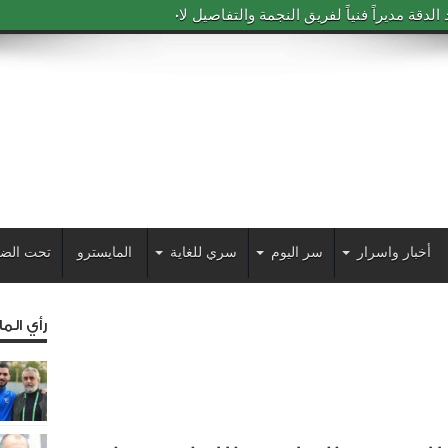
دقة مديراً فنياً لفريق النجمة والتفاصيل لاحقاً
أخبار واسرار
سر اليوم
سري للغاية
المايسترو
تحت الض
رأي الم