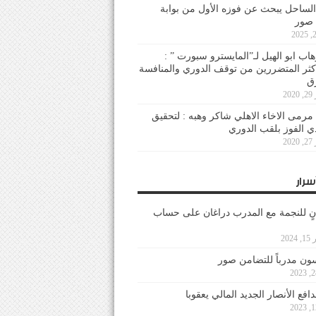
لساحل يبحث عن فوزه الأول من بوابة
 صور
هاب ابو الهيل لـ”المايسترو سبورت ” :
أكثر المتضررين من توقف الدوري والمنافسة
20
رمى الاخاء الاهلي شاكر وهبه : لتحقيق
دي الفوز بلقب الدوري
20
سرار
نٍ للنجمة مع المدرب دراغان على حساب
202
ون مدرباً للتضامن صور
فع الأنصار الجديد المالي يعقوبا