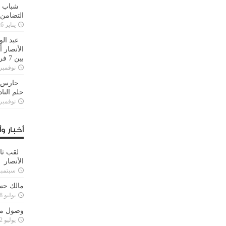
شباب ا
التضامن
يناير 26, 2025
عبد الو
الأنصار 
بين 7 فرق
نوفمبر 29, 20
حارس م
حلم النا
نوفمبر 27, 20
أخبار وأ
لقب ثا
الأنصار
سبتمبر 15, 4
مالك حس
يوليو 28, 2023
وصول مدا
يوليو 12, 2023