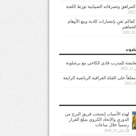
 المراهق وتصرفاته الصبيانية تورط اللعبة
كفاكم تغنٍ بإنتصارات كاذبة وبيع الأوهام
لجماهير
2
ضوء
عايشة للمدرب فادي الكاخي مع برشلونة
202
معلقاً على القناة العراقية الرياضية الرابعة
لهذه الأسباب إنسحب فريق البرج من
الدوري والإتحاد الكروي يتبلغ القرار
رسمياً خلال ساعات
يناير 13, 2026