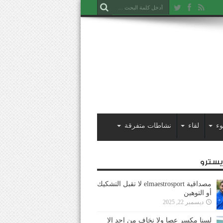
وء
لقاء
نشاطات متفرقة
ايسترو
مصداقية elmaestrosport لا تقبل التشكيك
أو التوهين
ديسمبر 22, 2025
لسنا مكسر عصا ولا نخاف من احد إلا