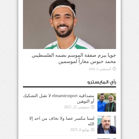
جويا يبرم صفقة الموسم بضمه الفلسطيني
محمد حبوس معاراً لموسمين
أغسطس 6, 2026
رأي المايسترو
مصداقية elmaestrosport لا تقبل التشكيك
أو التوهين
ديسمبر 22, 2025
لسنا مكسر عصا ولا نخاف من احد إلا
الله
يوليو 6, 2025