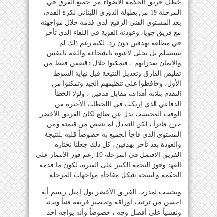
خطف فريق الحكمة الأضواء من جميع الفرق في
المرحلة 19 من بطولة الدوري اللبناني لكرة القدم،
بعد المستوى الفني الرفيع الذي قدمه خلال مواجهته
مع فريق جويا، وعودته القوية في اللقاء الذي تأخر
في مطلعه بهدفين دون رد، لكنه رغم ذلك لم
يستسلم بل تحلى لاعبوه بالشجاعة والثقة بالنفس
والإيمان بقدراتهم ، فتمكنوا خلال دقيقتين فقط من
تقليص الفارق وتعديل النتيجة قبل نهاية الشوط
الأول، وحافظوا على تنظيمهم الجيد وتمكنوا من
التقدم بثلاثة أهداف مقابل هدفين ، ولولا الخطأ
الدفاعي الذي إرتكب في اللحظات الأخيرة من
الوقت المحتسب بدل عن ضائع لكان الفريق الأخضر
خرج فائزاً ، لكن التعادل لم ينقص من قيمته ومن
المستوى الذي فاجأ الجميع به خصوصاً قلبه للنتيجة
والعودة بعد تأخر بهدفين، كل ذلك جعلنا نختاره
الفريق الأفضل في المرحلة 19 رغم فوز الأنصار على
العهد وفوز النجمة الكبير على المبرة، لكون ما قدمه
الحكمة والنتيجة شكل مفاجأة مواجهات المرحلة .
ويحسب لمدرب الفريق الأخضر بول إميل رستم أنه
احسن من ترتيب أوراقه وتحضير فريقه فنياً وبدنياً
ونفسياً على أفضل وجه ، خصوصاً وأنه يواجه احد