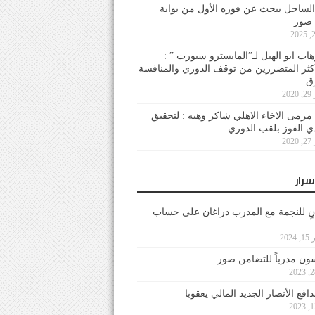
لساحل يبحث عن فوزه الأول من بوابة
 صور
هاب ابو الهيل لـ”المايسترو سبورت ” :
أكثر المتضررين من توقف الدوري والمنافسة
20
رمى الاخاء الاهلي شاكر وهبه : لتحقيق
دي الفوز بلقب الدوري
20
سرار
نٍ للنجمة مع المدرب دراغان على حساب
202
ون مدرباً للتضامن صور
فع الأنصار الجديد المالي يعقوبا