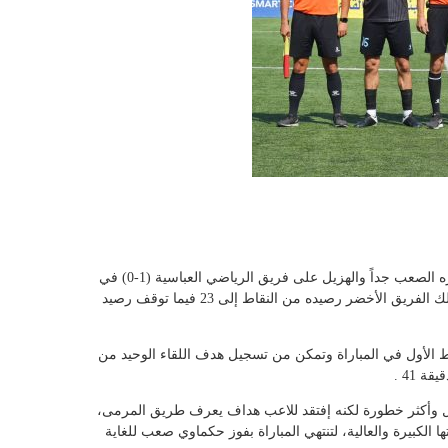
إستعاد فريق الحكمة المركز السادس اثر فوزه الصعب جداً والهزيل على فريق الرياضي العباسية (1-0) في
اللقاء الذي اقيم على ملعب الصفاء، ليرفع بذلك الفريق الأخضر رصيده من النقاط إلى 23 فيما توقف رصيد
لأول في المباراة وتمكن من تسجيل هدف اللقاء الوحيد من
 41 .
ل وأكثر خطورة لكنه إفتقد للاعب هداف يعرف طريق المرمى،
لكبيرة والعالية، لتنتهي المباراة بفوز حكماوي صعب للغاية