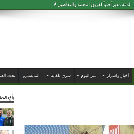
دقة مديراً فنياً لفريق النجمة والتفاصيل لاحقاً
أخبار واسرار
سر اليوم
سري للغاية
المايسترو
تحت الض
رأي الم