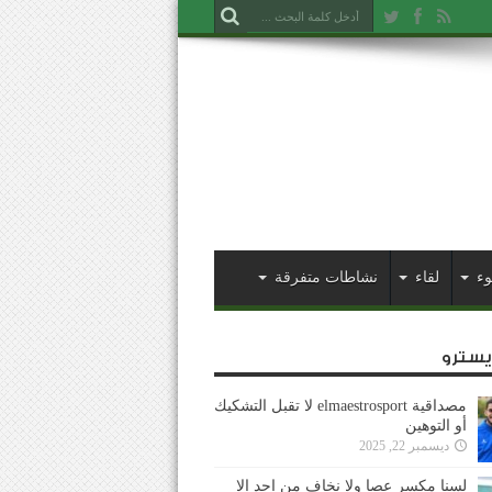
وء
لقاء
نشاطات متفرقة
ايسترو
مصداقية elmaestrosport لا تقبل التشكيك
أو التوهين
ديسمبر 22, 2025
لسنا مكسر عصا ولا نخاف من احد إلا