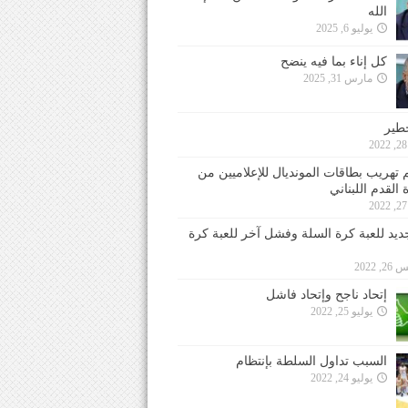
الله
يوليو 6, 2025
كل إناء بما فيه ينضح
مارس 31, 2025
خطير
 تهريب بطاقات المونديال للإعلاميين من
 القدم اللبناني
جديد للعبة كرة السلة وفشل آخر للعبة كرة
 2022
إتحاد ناجح وإتحاد فاشل
يوليو 25, 2022
السبب تداول السلطة بإنتظام
يوليو 24, 2022