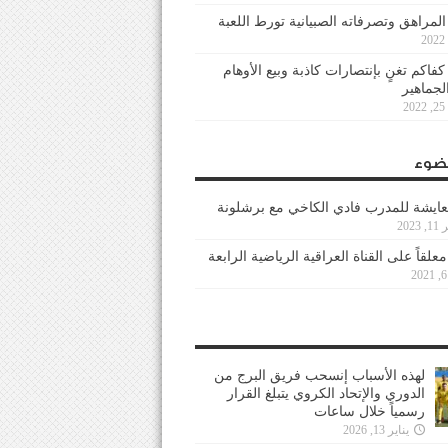
 المراهق وتصرفاته الصبيانية تورط اللعبة
كفاكم تغنٍ بإنتصارات كاذبة وبيع الأوهام
لجماهير
2
ضوء
عايشة للمدرب فادي الكاخي مع برشلونة
202
معلقاً على القناة العراقية الرياضية الرابعة
لهذه الأسباب إنسحب فريق البرج من
الدوري والإتحاد الكروي يتبلغ القرار
رسمياً خلال ساعات
يناير 13, 2026