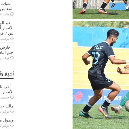
شباب ا
التضامن
يناير 26, 2025
عبد الو
الأنصار 
بين 7 فرق
نوفمبر 29, 20
حارس م
حلم النا
نوفمبر 27, 20
أخبار وأ
لقب ثا
الأنصار
سبتمبر 15, 4
مالك حس
يوليو 28, 2023
وصول مدا
يوليو 12, 2023