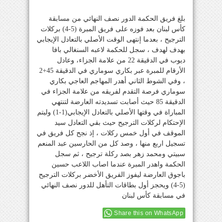
بلغ فريق الحكمة الدور نصف النهائي من مسابقة
كأس لبنان بعد فوزه على فريق المبرة (5-4) بركلات
الترجيح ، بعدما إنتهى الوقت الأصلي بالتعادل الإيجابي
بهدف لهدف ، سجل للحكمة لاعبه السنغالي بافا
ديوب في الدقيقة 22 من علامة الجزاء، وعادل
الأرقام للمبرة عبر بكاري سوماري في الدقيقة 45+2
، وفي الشوط الثاني أهدر المهاجم العاجي بكاري
سوماري فرصة التقدم لفريقه من علامة الجزاء في
الدقيقة 85 حيث أصابت تسديدته العارضة لتنتهي
المباراة في وقتها الأصلي بالتعادل الإيجابي(1-1) وليتم
الإحتكام لركلات الترجيح حيث بقي التعادل سيد
الموقف في أول خمس ركلات ، إذ نجح كل فريق في
تسجيل اربع منها ، وصد كل من الحارسين عبد المنعم
سبيتي ومحمد زهر بصد ركلة ترجيح ، ثم سجل
الحكمة واهدر المبرة عندما اصاب اللاعب حسين
باجوق العارضة ليفوز الفريق الأخضر بركلات الترجيح
(5-4) ويحجز أول بطاقات التأهل للدور نصف النهائي
في مسابقة كأس لبنان
Share this on WhatsApp