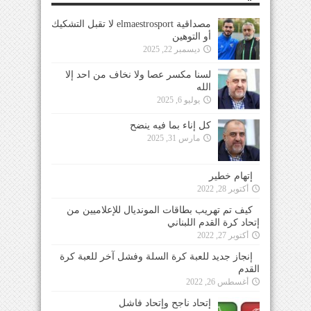
مصداقية elmaestrosport لا تقبل التشكيك
أو التوهين
ديسمبر 22, 2025
لسنا مكسر عصا ولا نخاف من احد إلا
الله
يوليو 6, 2025
كل إناء بما فيه ينضح
مارس 31, 2025
إتهام خطير
أكتوبر 28, 2022
كيف تم تهريب بطاقات المونديال للإعلاميين من
إتحاد كرة القدم اللبناني
أكتوبر 27, 2022
إنجاز جديد للعبة كرة السلة وفشل آخر للعبة كرة
القدم
أغسطس 26, 2022
إتحاد ناجح وإتحاد فاشل