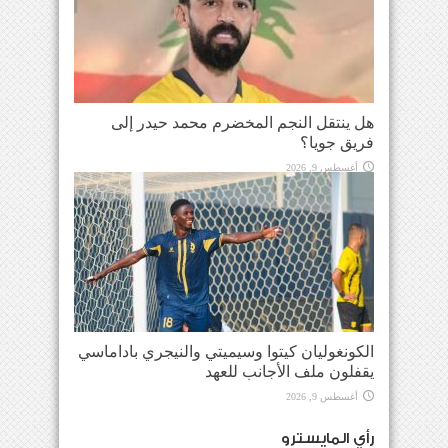
هل ينتقل النجم المخضرم محمد حيدر إلى
فريق جويا؟
أغسطس 9, 2026
الكونغوليان كيتوا وسيميتي والنيجري باداماسي
يقفلون ملف الأجانب للعهد
أغسطس 9, 2026
رأي المايسترو