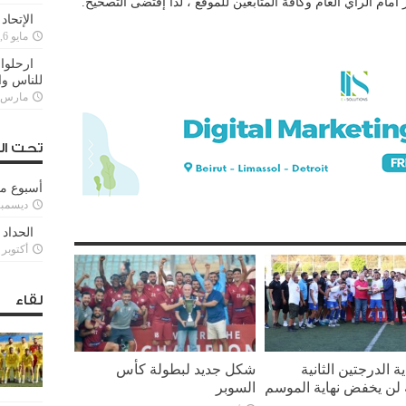
امام الرأي العام وكافة المتابعين للموقع ، لذا إقتضى التصحيح.
الإتحاد
مايو 6, 2022
ارحلوا 
للناس وا
مارس 25, 022
تحت ال
أسبوع م
ديسمبر 11, 3
الحداد 
أكتوبر 6, 2021
لقاء
ة الدرجتين الثانية
شكل جديد لبطولة كأس
ة لن يخفض نهاية الموسم
السوبر