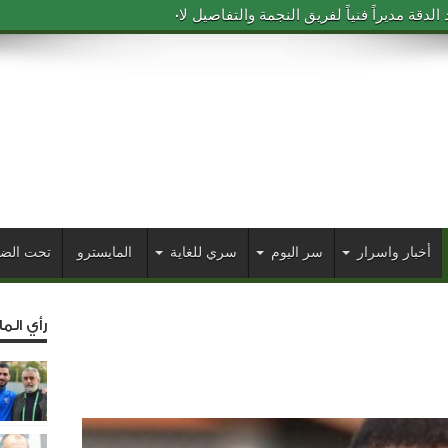
دقة مديراً فنياً لفريق النجمة والتفاصيل لاحقاً
أخبار واسرار
سر اليوم
سري للغاية
المايسترو
تحت الض
رأي الم