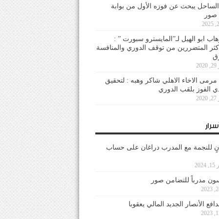
لساحل يبحث عن فوزه الأول من بوابة
 صور
هاب ابو الهيل لـ”المايسترو سبورت ” :
أكثر المتضررين من توقف الدوري والمنافسة
20
رمى الاخاء الاهلي شاكر وهبه : لتحقيق
دي الفوز بلقب الدوري
20
سرار
نٍ للنجمة مع المدرب دراغان على حساب
202
ون مدرباً للتضامن صور
فع الأنصار الجديد المالي يعقوبا