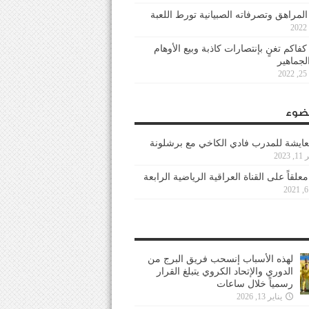
 المراهق وتصرفاته الصبيانية تورط اللعبة
كفاكم تغنٍ بإنتصارات كاذبة وبيع الأوهام
لجماهير
2
ضوء
عايشة للمدرب فادي الكاخي مع برشلونة
202
معلقاً على القناة العراقية الرياضية الرابعة
لهذه الأسباب إنسحب فريق البرج من
الدوري والإتحاد الكروي يتبلغ القرار
رسمياً خلال ساعات
يناير 13, 2026