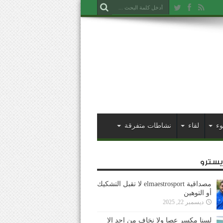
وء
لقاء
نشاطات متفرقة
ايسترو
مصداقية elmaestrosport لا تقبل التشكيك
أو التوهين
ديسمبر 22, 2025
لسنا مكسر عصا ولا نخاف من احد إلا