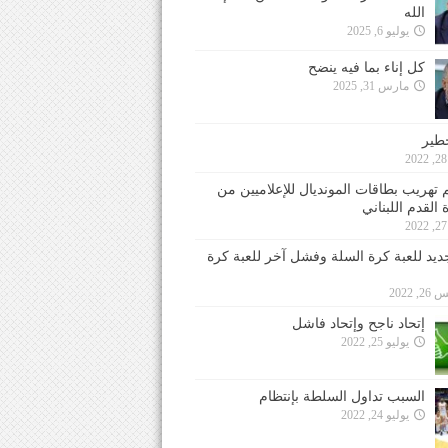
الله
يوليو 6, 2025
كل إناء بما فيه ينضح
مارس 31, 2025
خطير
 تهريب بطاقات المونديال للإعلاميين من
 القدم اللبناني
جديد للعبة كرة السلة وفشل آخر للعبة كرة
 2022
إتحاد ناجح وإتحاد فاشل
يوليو 25, 2022
السبب تداول السلطة بإنتظام
يوليو 24, 2022