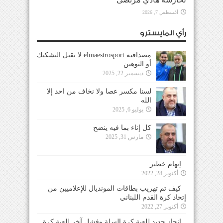
أغسطس 7, 2026
رأي المايسترو
مصداقية elmaestrosport لا تقبل التشكيك
أو التوهين
ديسمبر 22, 2025
لسنا مكسر عصا ولا نخاف من احد إلا
الله
يوليو 6, 2025
كل إناء بما فيه ينضح
مارس 31, 2025
إتهام خطير
أكتوبر 28, 2022
كيف تم تهريب بطاقات المونديال للإعلاميين من
إتحاد كرة القدم اللبناني
أكتوبر 27, 2022
إنجاز جديد للعبة كرة السلة وفشل آخر للعبة كرة