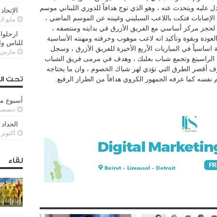
يدل عليه ويتحدث عنه ، وهو الذي توج هدافاً للدوري اللبناني موسم
الإتحاد
ن لعنة الإصابات فتكت باللاعب السبليني وغيبته عن الموسم الماضي ،
مايو 6, 2022
 لحجز مركز أساسي مع الفريق الأزرق في بدايته ومنتصفه ،
ارحلوا 
عودة وبقوة وتأكيد انه لاعب موهوب وحرفته ومهنته الأساسية
للناس وا
ساسياً في المباريات الأربع الأخيرة للفريق الأزرق ، وسجل
مارس 25, 022
الراسينغ وتجمع شباب بعلبك ، وهدف في مرمى فريق الشباب
يعرف أقصر الطرق التي تؤدي لهز شباك الخصوم ، وان ما يحتاجه
تحت ال
م نفسه كما عرفه الجمهور الكروي هدافاً من الطراز الرفيع.
أسبوع م
ديسمبر 11, 3
الحداد 
أكتوبر 6, 2021
لقاء