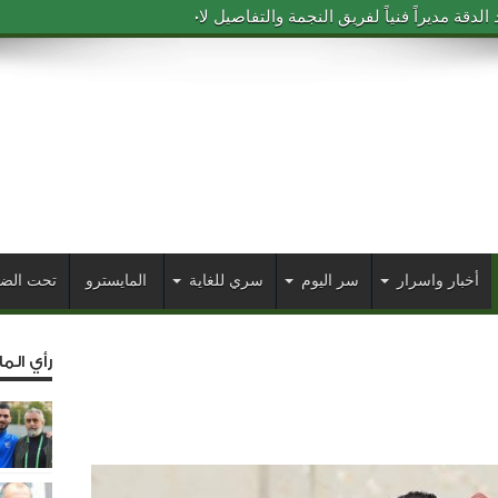
دقة مديراً فنياً لفريق النجمة والتفاصيل لاحقاً
أخبار واسرار
سر اليوم
سري للغاية
المايسترو
تحت الض
رأي الم