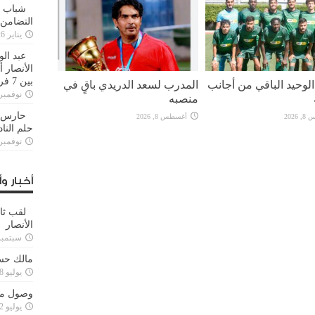
شباب ا
التضامن
يناير 26, 2025
عبد الو
الأنصار 
بين 7 فرق
لوحيد الباقي من أجانب
المدرب لسعد الدريدي باقٍ في
نوفمبر 29, 20
منصبه
حارس م
2026
أغسطس 8, 2026
حلم النا
نوفمبر 27, 20
أخبار وأ
لقب ثا
الأنصار
سبتمبر 15, 4
مالك حس
يوليو 28, 2023
وصول مدا
يوليو 12, 2023