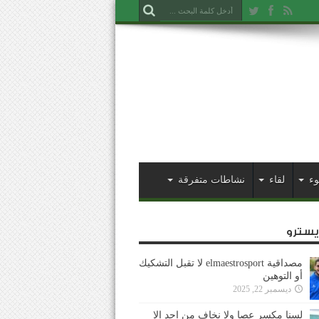
وء
لقاء
نشاطات متفرقة
ايسترو
مصداقية elmaestrosport لا تقبل التشكيك
أو التوهين
ديسمبر 22, 2025
لسنا مكسر عصا ولا نخاف من احد إلا