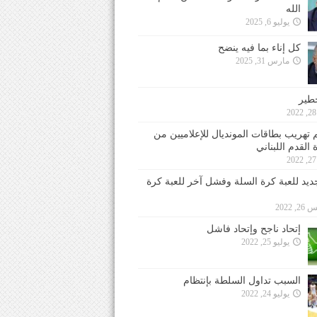
الله
يوليو 6, 2025
كل إناء بما فيه ينضح
مارس 31, 2025
خطير
 تهريب بطاقات المونديال للإعلاميين من
 القدم اللبناني
جديد للعبة كرة السلة وفشل آخر للعبة كرة
 2022
إتحاد ناجح وإتحاد فاشل
يوليو 25, 2022
السبب تداول السلطة بإنتظام
يوليو 24, 2022