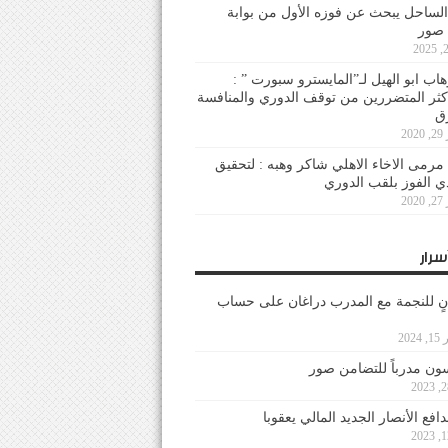
لساحل يبحث عن فوزه الأول من بوابة
 صور
هاب ابو الهيل لـ”المايسترو سبورت ” :
أكثر المتضررين من توقف الدوري والمنافسة
20
رمى الاخاء الاهلي شاكر وهبه : لتحقيق
دي الفوز بلقب الدوري
20
سرار
نٍ للنجمة مع المدرب دراغان على حساب
202
ون مدرباً للتضامن صور
فع الأنصار الجديد المالي يعقوبا