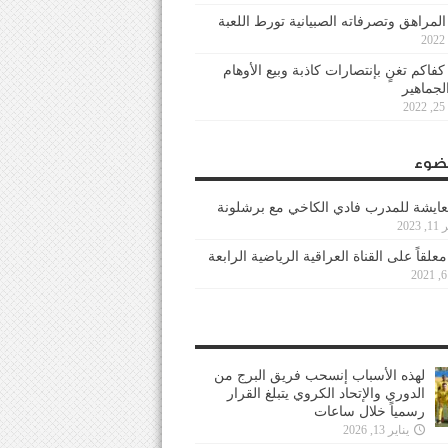
 المراهق وتصرفاته الصبيانية تورط اللعبة
كفاكم تغنٍ بإنتصارات كاذبة وبيع الأوهام
لجماهير
2
ضوء
عايشة للمدرب فادي الكاخي مع برشلونة
202
معلقاً على القناة العراقية الرياضية الرابعة
لهذه الأسباب إنسحب فريق البرج من
الدوري والإتحاد الكروي يتبلغ القرار
رسمياً خلال ساعات
يناير 13, 2026