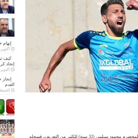
إتهام 
أكتوبر 28, 2022
كيف تم
إتحاد كرة
أكتوبر 27, 2022
إنجاز 
القدم
أغسطس 26,
لا يحتاج مهاجم فريق شباب الساحل الهداف المخضرم محمود سبليني (32 سنة) للكثير من التعريف، فسجله