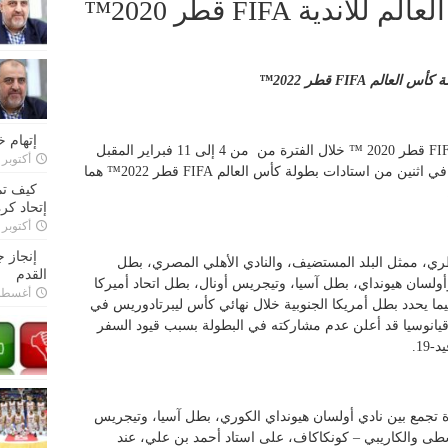
الدوحة تستضيف كأس العالم للأندية FIFA قطر 2020™
ة كأس العالم
FIFA
قطر 2022™
إتهام 
تستضيف الدوحة بطولة كأس العالم للأندية FIFA قطر 2020 ™ خلال الفترة من من 4 إلى 11 فبراير المقبل
أكتوبر 28, 2022
بمشاركة ستة أندية، وتقام منافسات البطولة في اثنين من استادات بطولة كأس العالم FIFA قطر 2022™ هما
كيف تم
إتحاد كرة
أكتوبر 27, 2022
إنجاز 
طري، ممثل البلد المستضيف، والنادي الأهلي المصري، بطل
القدم
 وأولسان هيونداي، بطل آسيا، وتيجريس أونال، بطل اتحاد أميركا
أغسطس 26,
ما يحدد بطل أمريكا الجنوبية خلال نهائي كأس ليبرتادوريس في
 أوقيانوسيا قد أعلن عدم مشاركته في البطولة بسبب قيود السفر
19.
بطولة في 4 فبراير بمباراة تجمع بين نادي أولسان هيونداي الكوري، بطل آسيا، وتيجريس
سطى والكاريبي – كونكاكاف، على استاد أحمد بن علي، عند