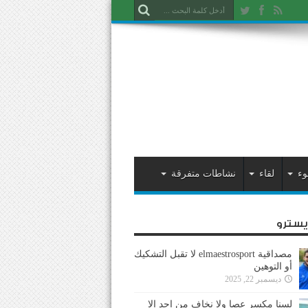
وء
لقاء
نشاطات متفرقة
ايسترو
مصداقية elmaestrosport لا تقبل التشكيك
أو التوهين
ديسمبر 22, 2025
لسنا مكسر عصا ولا نخاف من احد إلا