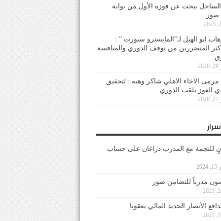
لساحل يبحث عن فوزه الأول من بوابة
 صور
هاب ابو الهيل لـ”المايسترو سبورت ” :
أكثر المتضررين من توقف الدوري والمنافسة
20
رمى الاخاء الاهلي شاكر وهبه : لتحقيق
دي الفوز بلقب الدوري
20
سرار
نٍ للنجمة مع المدرب دراغان على حساب
202
ون مدرباً للتضامن صور
فع الأنصار الجديد المالي يعقوبا