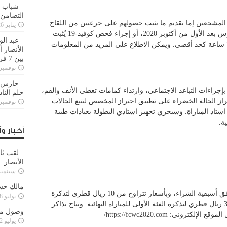
شباب ا
التضامن
المشجعين إما تقديم ما يثبت حصولهم على جرعتين من اللقاح
يناير 26, 2025
المضاد لفيروس كورونا، أو تعافيهم من الفيروس بعد الأول من أكتوبر 2020، أو إجراء فحص كوفيد-19 يُثبت
عبد الو
خلوهم من الفيروس، وذلك قبل المباراة بـ 72 ساعة كحد أقصي. ويمكن الاطلاع على المزيد من المعلومات
الأنصار 
بين 7 فرق
نوفمبر 29, 20
حارس م
إجراءات التباعد الاجتماعي، وارتداء كمامات تغطي الأنف والفم،
حلم النا
ز الحالة الخضراء على تطبيق احتراز المخصص لتتبع الحالات
نوفمبر 27, 20
ستاد المباراة. وسيجري تجهيز استادي البطولة بعيادات طبية
ة.
أخبار وأ
لقب ثا
الأنصار
سبتمبر 15, 4
مالك حس
تتوفر فئات تذاكر المباريات بأسعار معقولة وفق أسبقية الشراء، وبأسعار تتراوح من 10 ريال قطري لتذكرة
يوليو 28, 2023
الفئة الثالثة للمباريات الخمس الأولى حتى 300 ريال قطري لتذكرة الفئة الأولى للمباراة النهائية. وتتاح تذاكر
وصول مدا
 الموقع الإلكتروني:
https://fcwc2020.com/
يوليو 12, 2023