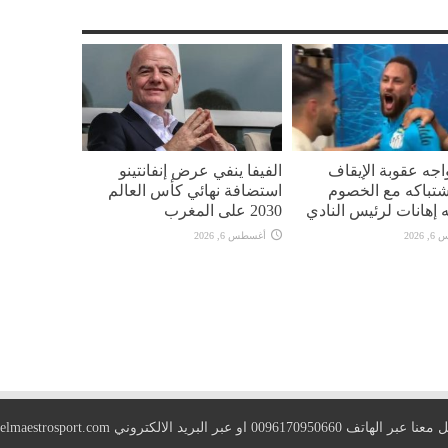
واجه عقوبة الإيقاف
الفيفا ينفي عرض إنفانتينو
تباكه مع الخصوم
استضافة نهائي كأس العالم
 إهانات لرئيس النادي
2030 على المغرب
2026
أغسطس 6, 2026
 الهاتف 0096170950660 او عبر البريد الالكتروني
elmaestrosport.com