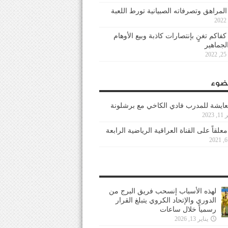
 المراهق وتصرفاته الصبيانية تورط اللعبة
كفاكم تغنٍ بإنتصارات كاذبة وبيع الأوهام
لجماهير
2
ضوء
عايشة للمدرب فادي الكاخي مع برشلونة
202
معلقاً على القناة العراقية الرياضية الرابعة
لهذه الأسباب إنسحب فريق البرج من
الدوري والإتحاد الكروي يتبلغ القرار
رسمياً خلال ساعات
يناير 13, 2026