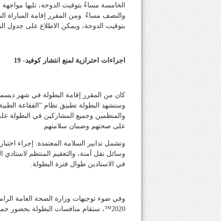
الخامسة مساءً بتوقيت الدوحة، تليها مواجهة عر
بتوقيت الدوحة، ويمكن الاطلاع على جدول المب
اجراءات احترازية لمنع انتشار كوفيد- 19
وستشهد البطولة تطبيق نظام “الفقاعة الطبية”
والمنظمين وجميع المشاركين في البطولة على
على صحتهم وضمان سلامتهم.
وسائل نقل آمنة، والتعقيم المنتظم لاستادي 
في الاستادين طوال فترة البطولة.
2020™، ستقام منافسات البطولة بحضور جماهيري بنسبة 30٪ من الطاقة الاستيعابية لكل استاد.