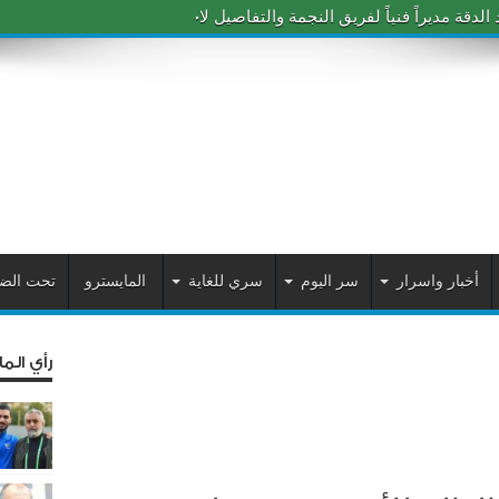
دقة مديراً فنياً لفريق النجمة والتفاصيل لاحقاً
أخبار واسرار
سر اليوم
سري للغاية
المايسترو
تحت الض
رأي الم