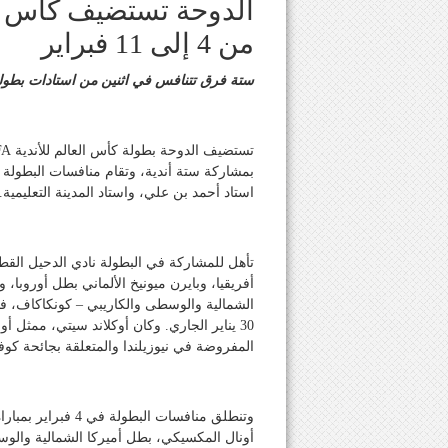
من 4 إلى 11 فبراير
ستة فرق تتنافس في اثنين من استادات بطول
استاد أحمد بن علي، واستاد المدينة التعليمية.
تأهل للمشاركة في البطولة نادي الدحيل الق
أفريقيا، وبايرن ميونيخ الألماني بطل أوروبا،
الشمالية والوسطى والكاريبي – كونكاكاف، في
30 يناير الجاري. وكان أوكلاند سيتي، ممثل
المفروضة في نيوزيلندا والمتعلقة بجائحة كوفيد-
وتنطلق منافسات ال
أونال المكسيكي، بطل أميركا الشمالية والو