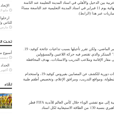
بية بين الدحيل والأهلي في استاد المدينة التعليمة عند الثامنة
الإتحاد
والنصف مساءً. ومن المقرر إقامة المباراة النهائية يوم 11 فبراير في استاد المدينة التعليمية عند التاسعة مساءً
مايو 6, 2022
اريات عبر هذا (
الرابط
).
ارحلوا 
للناس وا
مارس 25, 022
تحت ال
كان من المقرر إقامة البطولة في شهر ديسمبر الماضي، ولكن تقرر تأجيلها بسبب تداعيات جائحة كوفيد- 19.
أسبوع م
 المبتكر والذي تقتصر فيه حركة اللاعبين والمسؤولين
ديسمبر 11, 3
 مقار الإقامة وملاعب التدريب والاستادات، بهدف المحافظة
الحداد 
أكتوبر 6, 2021
وتشمل تدابير السلامة المعتمدة: إجراء اختبارات دورية للكشف عن المصابين بفيروس كوفيد-19، واستخدام
البطولة، ومواقع التدريب، ومرافق الإعلام، وتخصيص أطقم طبية
لقاء
وفي ضوء توجيهات وزارة الصحة العامة الرامية إلى منع تفشي الوباء خلال كأس العالم للأندية FIFA قطر