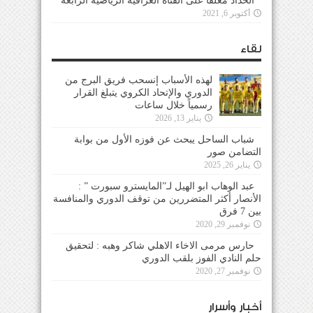
الحداد معلقاً على القناة العراقية الرياضية الرابعة
أكتوبر 6, 2021
لقاء
لهذه الأسباب إنسحب فريق البرج من
الدوري والإتحاد الكروي يتبلغ القرار
رسمياً خلال ساعات
يناير 13, 2026
شباب الساحل يبحث عن فوزه الأول من بوابة
التضامن صور
يناير 26, 2025
عبد الوهاب ابو الهيل لـ”المايسترو سبورت ” :
الأنصار أكثر المتضررين من توقف الدوري والمنافسة
بين 7 فرق
نوفمبر 29, 2020
حارس مرمى الاخاء الاهلي شاكر وهبه : لتحقيق
حلم النادي الفوز بلقب الدوري
نوفمبر 27, 2020
أخبار وأسرار