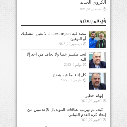
الكروي الجديد
أغسطس 10, 2026
رأي المايسترو
مصداقية elmaestrosport لا تقبل التشكيك
أو التوهين
ديسمبر 22, 2025
لسنا مكسر عصا ولا نخاف من احد إلا
الله
يوليو 6, 2025
كل إناء بما فيه ينضح
مارس 31, 2025
إتهام خطير
أكتوبر 28, 2022
كيف تم تهريب بطاقات المونديال للإعلاميين من
إتحاد كرة القدم اللبناني
أكتوبر 27, 2022