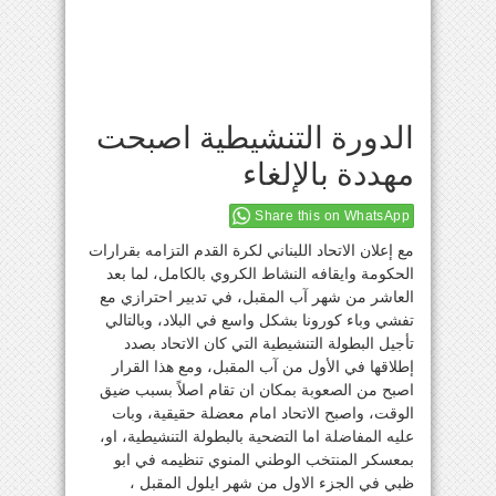
الدورة التنشيطية اصبحت
مهددة بالإلغاء
Share this on WhatsApp
مع إعلان الاتحاد اللبناني لكرة القدم التزامه بقرارات
الحكومة وايقافه النشاط الكروي بالكامل، لما بعد
العاشر من شهر آب المقبل، في تدبير احترازي مع
تفشي وباء كورونا بشكل واسع في البلاد، وبالتالي
تأجيل البطولة التنشيطية التي كان الاتحاد بصدد
إطلاقها في الأول من آب المقبل، ومع هذا القرار
اصبح من الصعوبة بمكان ان تقام اصلاً بسبب ضيق
الوقت، واصبح الاتحاد امام معضلة حقيقية، وبات
عليه المفاضلة اما التضحية بالبطولة التنشيطية، او،
بمعسكر المنتخب الوطني المنوي تنظيمه في ابو
ظبي في الجزء الاول من شهر ايلول المقبل ،