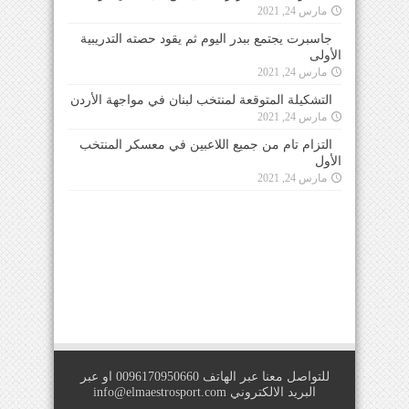
مارس 24, 2021
جاسبرت يجتمع ببدر اليوم ثم يقود حصته التدريبية
الأولى
مارس 24, 2021
التشكيلة المتوقعة لمنتخب لبنان في مواجهة الأردن
مارس 24, 2021
التزام تام من جميع اللاعبين في معسكر المنتخب
الأول
مارس 24, 2021
للتواصل معنا عبر الهاتف 0096170950660 او عبر
البريد الالكتروني
info@elmaestrosport.com