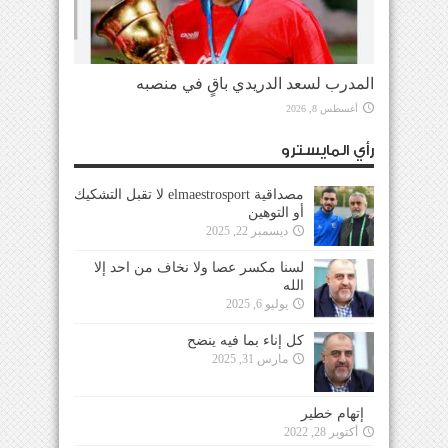
المدرب لسعد الدريدي باقٍ في منصبه
أغسطس 8, 2026
رأي المايسترو
مصداقية elmaestrosport لا تقبل التشكيك
أو التوهين
ديسمبر 22, 2025
لسنا مكسر عصا ولا نخاف من احد إلا
الله
يوليو 6, 2025
كل إناء بما فيه ينضح
مارس 31, 2025
إتهام خطير
أكتوبر 28, 2022