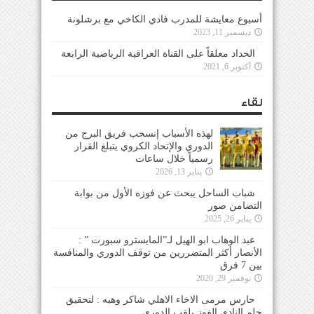
أسبوع معايشة للمدرب فادي الكاخي مع برشلونة
ديسمبر 11, 2023
الحداد معلقاً على القناة العراقية الرياضية الرابعة
أكتوبر 6, 2021
لقاء
لهذه الأسباب إنسحب فريق البرج من
الدوري والإتحاد الكروي يتبلغ القرار
رسمياً خلال ساعات
يناير 13, 2026
شباب الساحل يبحث عن فوزه الأول من بوابة
التضامن صور
يناير 26, 2025
عبد الوهاب ابو الهيل لـ”المايسترو سبورت ” :
الأنصار أكثر المتضررين من توقف الدوري والمنافسة
بين 7 فرق
نوفمبر 29, 2020
حارس مرمى الاخاء الاهلي شاكر وهبه : لتحقيق
حلم النادي الفوز بلقب الدوري