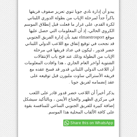
يبدو أن إدارة نادي جويا تنوي تعزيز صفوف فريقها
باكراً جداً لمرحلة الإياب من بطولة الدوري اللبناني
لكرة القدم، على غرار ما فعلت قبل إنطلاق الموسم
الكروي الحالي، إذ أن المعلومات التي حصل عليها
موقع elmaestrosport تفيد بأن إدارة الفريق الجنوبي
قد نجحت في توقيع إتفاق مع اللاعب الدولي اللبناني
خضر قدور ، ليكون في عداد فريقها في مرحلة
الإياب من البطولة وذلك عند فتح باب الإنتقالات
الشتوية أواخر العام الجاري ، هذا وافادت المعلومات
أن اللاعب الدولي اللبناني قدور قد فسخ عقده مع
فريقه الأسترالي ساوث ملبورن قبل توقيعه على
عقد إنضمامه لفريق جويا .
يذكر أخيراً أن اللاعب خضر قدور قادر على اللعب
في مركزي الظهير والجناح الأيمن ، وبالتأكيد سيشكل
إضافة كبيرة للفريق الجنوبي الساعي للمنافسة بقوة
على كافة الألقاب المحلية هذا الموسم.
Share this on WhatsApp