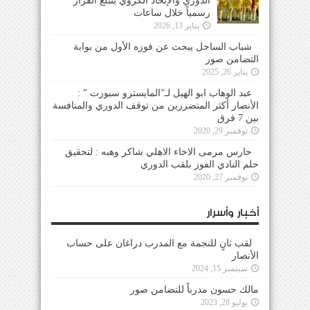
الدوري والإتحاد الكروي يتبلغ القرار
رسمياً خلال ساعات
يناير 13, 2026
شباب الساحل يبحث عن فوزه الأول من بوابة
التضامن صور
يناير 26, 2025
عبد الوهاب ابو الهيل لـ”المايسترو سبورت ” :
الأنصار أكثر المتضررين من توقف الدوري والمنافسة
بين 7 فرق
نوفمبر 29, 2020
حارس مرمى الاخاء الاهلي شاكر وهبه : لتحقيق
حلم النادي الفوز بلقب الدوري
نوفمبر 27, 2020
أخبار وأسرار
لقب ثانٍ للنجمة مع المدرب دراغان على حساب
الأنصار
سبتمبر 15, 2024
مالك حسون مدرباً للتضامن صور
يوليو 28, 2023