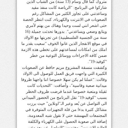
متروك كما قال وسام (13 سنة) من الشباب الذين
شاركوا في البرنامج: “الرياضة كانت منفذ مفيد
وساعدتني على تجاوز الكثير من المشاكل رغم
الصعوبات في الانترنت والكهرباء، كنت انتظر الحصة
حتى اشعر انني لست وحيدا وهناك من يهتم لأمري
ويتابع وضعي ويساعدني”. بدورها تحدثت جميلة (16
سنة من الجنسية الفلسطينية) عن تجربتها مع الاولاد
في موقع الانفجار الذين عانوا الخوف “سعيت بقدر ما
املك من امكانات لمساعدتهم على تخطي هذه الازمة
ضمن كافة الاجراءات ووسائل التوعية من خطر
“كوفيد-19”.
وكشفت منسقة المشروع مريم حافظ عن الصعوبات
الكبيرة التي واجهت فريق العمل للوصول الى الاولاد
وقالت: “عملنا لم يكن سهلا خصوصا اننا واجهنا ظروفا
ميدانية صعبة وقاسية”، وأضافت: “التحديات كانت
ثقيلة ومتعبة خصوصا عندما فرضت ظروف الحظر
بسبب “كوفيد-19″ نقل البرنامج من الحضور الميداني
الى التواصل عن بُعد وعبر الـ”اونلاين” حيث برزت
مشاكل كثيرة بدءا من قلة التجهيزات المتوفرة في
المجتمعات المهمشة حتى لا نقول شبه المعدومة،
إضافة الى صعوبة الحصول على الكهرباء والكلفة
العالية للإنترنت”. وختمت: “التواصل عن بعد وعبر