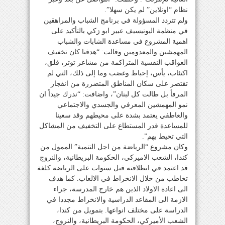
نظام “اونلاين” لم يكن سهلا”.
ولم تتردد المسؤولة في برنامج الشباب والمراهقين
في منظمة اليونيسيف عبير ابو زكي بالتأكيد على
اهمية المشروع في مساعدة الشابات والشباب
المهمشين والمعدومين وقالت: “هدفنا كان تخفيف
العواقب النفسية المتراكمة من مشاعر توتر، قلق،
اكتئاب، يأس، إحباط وغضب وما إلى ذلك، التي لم
تقتصر على سكان المناطق المتضررة من انفجار
المرفأ بل طالت كل لبنان”، واضافت: “ندرك جيداً ان
نمو المهمشين المعرفي والجسدي والاجتماعي
والعاطفي يعتمد بشدة على محيطهم وقد سعينا
للمساعدة قدر المستطاع على التخفيف من المشاكل
التي تحيط بهم”.
وكان مشروع “الرياضة من اجل التنمية” الممول من
كندا، الشعب الاميركي، الحكومة البريطانية، والنروج
قد اعتمد في انطلاقته قبل سنوات على الرياضة كلغة
تخاطب من خلال الانخراط في الالعاب. كما هدف
الى اعادة الاولاد الذين هم خارج المدرسة، جراء
الازمة الى المقاعد الدراسية والانخراط مجددا في
الدراسة على مختلف انواعها. بتمويل من كندا،
الشعب الأميركي، الحكومة البريطانية، والنروج،