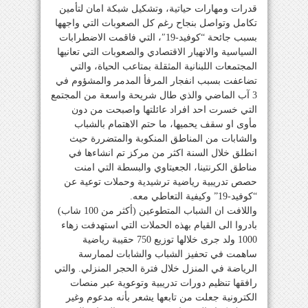
قدرات ومهارات حياتية، وتشكيل شبكة امان لتأمين
تكامل وتواصل بنجاح رغم كل الصعوبات التي واجهها
بسبب جائحة “كوفيد-19″، التي فاقمت الاضطرابات
السياسية والانهيار الاقتصادي والصعوبات التي تعانيها
المجتمعات اللبنانية المثقلة بمتاعب الحياة، والتي
تضاعفت بسبب انفجار المرفأ المدمر والمشؤوم في
3 آب الماضي والذي طال شريحة واسعة من المجتمع
التي خسرت احد افراد عائلتها واصبحت من دون
مأوى او سقف يحميها، ما حتم الاهتمام بالشباب
والشابات من المناطق المنكوبة والمتضررة حيث
انطلق خلال السنة اكثر من مركز تم انشاءها في
مناطق الكرنتينا، الجعيتاوي والبسطة التي امنت
حصص تدريبية رياضية ترشيدية وحملات توعية عن
“كوفيد-19” وكيفية التعاطي معه.
واللافت ان الشباب المتطوعين (أكثر من 100 شاب)
بادروا الى القيام بهذه الحملات التي استهدفت زهاء
1000 ولد جرى خلالها توزيع 750 حقيبة رياضية
ساهمت في تحفيز الشباب والشابات لممارسة
الرياضة في المنزل خلال فترة الحجر المنزلي. والتي
رافقها تنظيم دورات تدريبية وتوعوية عبر منصات
الكترونية جعلت من تابعها يشعر بأنه مدعوم وغير