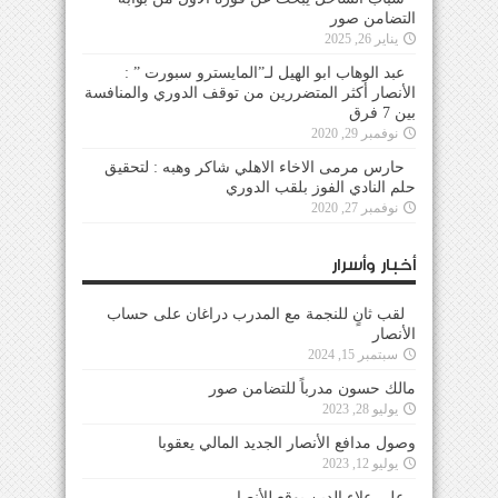
التضامن صور
يناير 26, 2025
عبد الوهاب ابو الهيل لـ”المايسترو سبورت ” :
الأنصار أكثر المتضررين من توقف الدوري والمنافسة
بين 7 فرق
نوفمبر 29, 2020
حارس مرمى الاخاء الاهلي شاكر وهبه : لتحقيق
حلم النادي الفوز بلقب الدوري
نوفمبر 27, 2020
أخبار وأسرار
لقب ثانٍ للنجمة مع المدرب دراغان على حساب
الأنصار
سبتمبر 15, 2024
مالك حسون مدرباً للتضامن صور
يوليو 28, 2023
وصول مدافع الأنصار الجديد المالي يعقوبا
يوليو 12, 2023
علي علاء الدين يوقع للأنصار