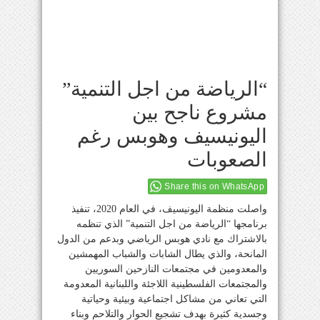
“الرياضة من اجل التنمية”
مشروع ناجح بين
اليونيسيف وهوبس رغم
الصعوبات
Share this on WhatsApp
واصلت منظمة اليونيسيف، في العام 2020، تنفيذ
برنامجها “الرياضة من اجل التنمية” الذي تنظمه
بالاشتراك مع نادي هوبس الرياضي وبدعم من الدول
المانحة، والذي يطال الشابات والشباب المهمشين
والمعدومين في مجتمعات النازحين السوريين
والمجتمعات الفلسطينية اللاجئة واللبنانية المعدومة
التي تعاني من مشاكل اجتماعية وبيئية وحياتية
وجسدية كثيرة بهدف تشجيع الحوار والتلاحم وبناء