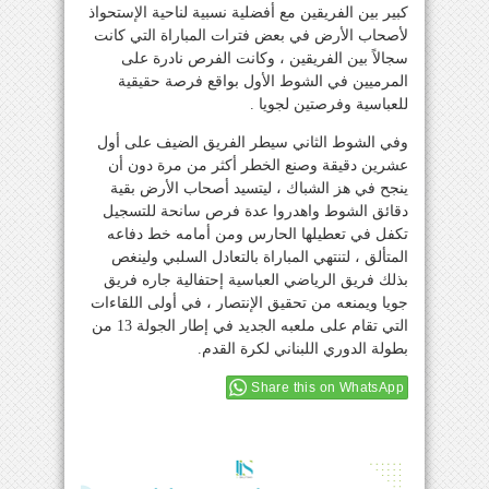
كبير بين الفريقين مع أفضلية نسبية لناحية الإستحواذ
لأصحاب الأرض في بعض فترات المباراة التي كانت
سجالاً بين الفريقين ، وكانت الفرص نادرة على
المرميين في الشوط الأول بواقع فرصة حقيقية
للعباسية وفرصتين لجويا .
وفي الشوط الثاني سيطر الفريق الضيف على أول
عشرين دقيقة وصنع الخطر أكثر من مرة دون أن
ينجح في هز الشباك ، ليتسيد أصحاب الأرض بقية
دقائق الشوط واهدروا عدة فرص سانحة للتسجيل
تكفل في تعطيلها الحارس ومن أمامه خط دفاعه
المتألق ، لتنتهي المباراة بالتعادل السلبي ولينغص
بذلك فريق الرياضي العباسية إحتفالية جاره فريق
جويا ويمنعه من تحقيق الإنتصار ، في أولى اللقاءات
التي تقام على ملعبه الجديد في إطار الجولة 13 من
بطولة الدوري اللبناني لكرة القدم.
Share this on WhatsApp