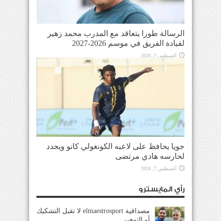
الرسالة طورا يتعاقد مع المدرب محمد زهير
لقيادة الفريق في موسم 2026-2027
أغسطس 7, 2026
جويا يحافظ على لاعبه الكونغولي كانو ويجدد
لحارسه هادي مرتضى
أغسطس 7, 2026
رأي المايسترو
مصداقية elmaestrosport لا تقبل التشكيك
أو التوهين