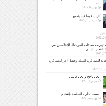
الله
يوليو 6, 2025
كل إناء بما فيه ينضح
مارس 31, 2025
خطير
 تهريب بطاقات المونديال للإعلاميين من
 القدم اللبناني
جديد للعبة كرة السلة وفشل آخر للعبة كرة
 2022
إتحاد ناجح وإتحاد فاشل
يوليو 25, 2022
السبب تداول السلطة بإنتظام
يوليو 24, 2022