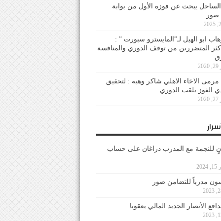
لساحل يبحث عن فوزه الأول من بوابة
 صور
هاب ابو الهيل لـ”المايسترو سبورت ” :
أكثر المتضررين من توقف الدوري والمنافسة
20
رمى الاخاء الاهلي شاكر وهبه : لتحقيق
دي الفوز بلقب الدوري
20
سرار
نٍ للنجمة مع المدرب دراغان على حساب
202
ون مدرباً للتضامن صور
فع الأنصار الجديد المالي يعقوبا