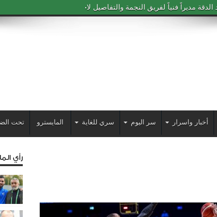
دقة مديراً فنياً لفريق النجمة والتفاصيل لاحقاً
أخبار واسرار
سر اليوم
سري للغاية
المايسترو
تحت الض
رأي الم