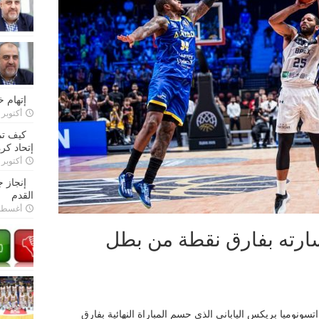
إتهام 
أكتوبر 28, 2022
كيف تم
إتحاد كرة
أكتوبر 27, 2022
إنجاز 
القدم
أغسطس 26,
سارته بفارق نقطة من بطل
سونوميا بريكس الياباني الذي حسم المباراة النهائية بفارق