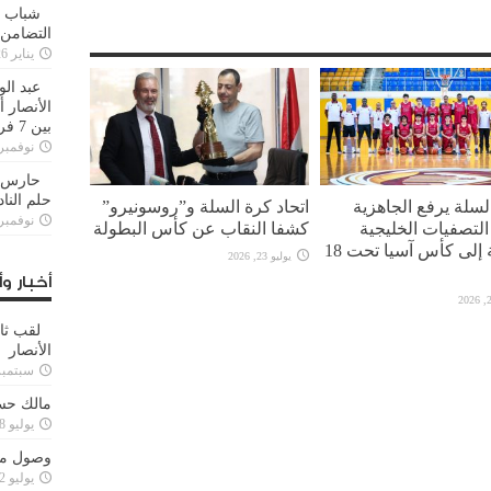
شباب ا
التضامن
يناير 26, 2025
عبد الو
الأنصار 
بين 7 فرق
نوفمبر 29, 20
حارس م
حلم النا
لسلة يرفع الجاهزية
اتحاد كرة السلة و”روسونيرو”
نوفمبر 27, 20
لتصفيات الخليجية
كشفا النقاب عن كأس البطولة
المؤهلة إلى كأس آسيا تحت 18
يوليو 23, 2026
أخبار وأ
لقب ثا
الأنصار
سبتمبر 15, 4
مالك حس
يوليو 28, 2023
وصول مدا
يوليو 12, 2023