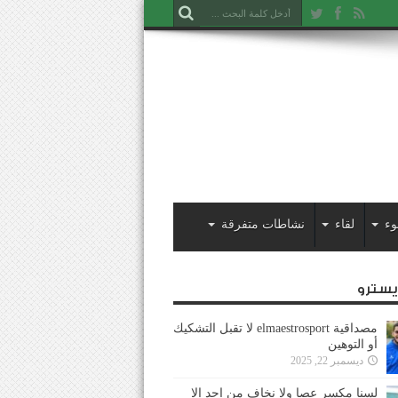
وء
لقاء
نشاطات متفرقة
ايسترو
مصداقية elmaestrosport لا تقبل التشكيك
أو التوهين
ديسمبر 22, 2025
لسنا مكسر عصا ولا نخاف من احد إلا