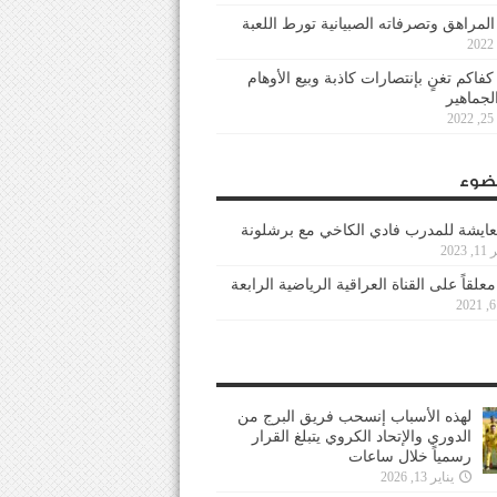
 المراهق وتصرفاته الصبيانية تورط اللعبة
كفاكم تغنٍ بإنتصارات كاذبة وبيع الأوهام
لجماهير
2
ضوء
عايشة للمدرب فادي الكاخي مع برشلونة
202
معلقاً على القناة العراقية الرياضية الرابعة
لهذه الأسباب إنسحب فريق البرج من
الدوري والإتحاد الكروي يتبلغ القرار
رسمياً خلال ساعات
يناير 13, 2026