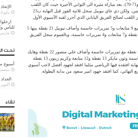
نقطة واحدة 94-93، الأشواط (26-29 و50-46 و71-70)، بعد مباراة مثيرة الى الثواني الأخيرة حيث كان اللقب
الإتحاد
بمتناول الفريق الأصفر الذي كان متقدماً بنقطتين، ولكن دي جاي نيوبيل سجل ثلاثية الفوز قبل النهاية ب23
مايو 6, 2022
 اللقب لصالح الفريق الياباني الذي أحرز لقبه الآسيوي الأول.
ارحلوا 
للناس وا
سجل ماكوتو هايجيما 30 نقطة بينها 6 ثلاثيات مع 9 متابعات و5 تمريرات حاسمة وأضاف نيوبيل 21 نقطة بينها 5
مارس 25, 022
ثلاثيات ومرر 5 كرات حاسمة وفين ديلاني 19 نقطة و7 متابعات و4 تمريرات حاسمة، وبالعموم سجل الفريق
تحت ال
ومن الرياضي سجل ماركوس جورج هانت 24 نقطة مع تمريرات حاسمة وأضاف علي منصور 22 نقطة وهايك
غيوكجيان 19 نقطة و13 متابعة و5 تمريرات حاسمة وثون مايكر 13 نقطة و12 متابعة وكريم زينون 13 نقطة
أسبوع م
اية افتقده فيها الرياضي مثلما افتقد لجهود أفضل لاعب آسيوي
ديسمبر 11, 3
النهائي، كما افتقد جهود امير سعود من بداية البطولة.
الحداد 
أكتوبر 6, 2021
لقاء