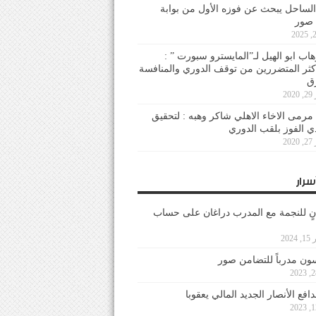
لساحل يبحث عن فوزه الأول من بوابة
 صور
هاب ابو الهيل لـ”المايسترو سبورت ” :
أكثر المتضررين من توقف الدوري والمنافسة
20
رمى الاخاء الاهلي شاكر وهبه : لتحقيق
دي الفوز بلقب الدوري
20
سرار
نٍ للنجمة مع المدرب دراغان على حساب
202
ون مدرباً للتضامن صور
فع الأنصار الجديد المالي يعقوبا