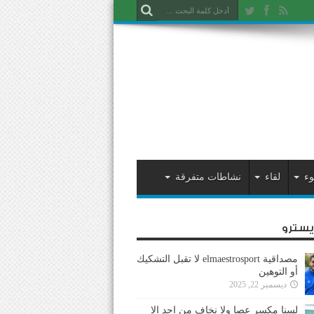
وء
لقاء
نشاطات متفرقة
ايسترو
مصداقية elmaestrosport لا تقبل التشكيك
أو التوهين
ديسمبر 22, 2025
لسنا مكسر عصا ولا نخاف من احد إلا