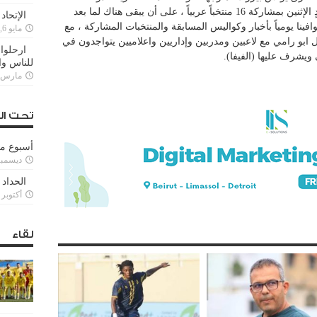
لتغطية بطولة كأس العرب التي تنطلق يوم غدٍ الإثنين بمشاركة 16 منتخباً عربياً ، على أن يبقى هناك لما بعد
الإتحاد
ل، على أن يوافينا يومياً بأخبار وكواليس المسابقة والمنتخبات المشاركة ، مع
مايو 6, 2022
 ابو رامي مع لاعبين ومدربين وإداريين واعلاميين يتواجدون في
ارحلوا 
ويشرف عليها (الفيفا).
للناس وا
مارس 25, 022
تحت ال
أسبوع م
ديسمبر 11, 3
الحداد 
أكتوبر 6, 2021
لقاء