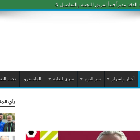
دقة مديراً فنياً لفريق النجمة والتفاصيل لاحقاً
أخبار واسرار
سر اليوم
سري للغاية
المايسترو
تحت الض
رأي الم