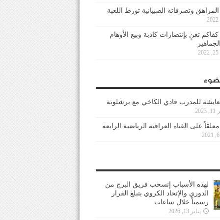
 المراهق وتصرفاته الصبيانية تورط اللعبة
كفاكم تغنٍ بإنتصارات كاذبة وبيع الأوهام
لجماهير
2
ضوء
عايشة للمدرب فادي الكاخي مع برشلونة
202
معلقاً على القناة العراقية الرياضية الرابعة
لهذه الأسباب إنسحب فريق البرج من
الدوري والإتحاد الكروي يتبلغ القرار
رسمياً خلال ساعات
يناير 13, 2026