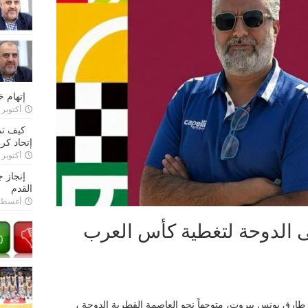
إتهام 
أكتوبر 28, 2022
كيف تم
إتحاد كرة
أكتوبر 27, 2022
إنجاز 
القدم
أغسطس 26,
 الدوحة لتغطية كأس العرب
حرير موقع elmaestrosport الزميل طارق يونس بيروت، متوجهاً نحو العاصمة القطرية الدوحة ،