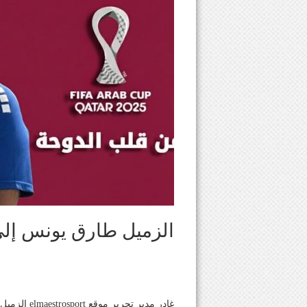
الزميل طارق يونس إلى
غادر مدير ت