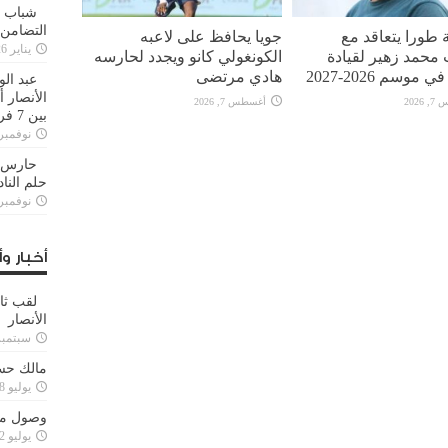
شباب ا
التضامن
 طورا يتعاقد مع
جويا يحافظ على لاعبه
يناير 26, 2025
محمد زهير لقيادة
الكونغولي كانو ويجدد لحارسه
 موسم 2026-2027
هادي مرتضى
عبد الو
الأنصار 
2026
أغسطس 7, 2026
بين 7 فرق
نوفمبر 29, 20
حارس م
حلم النا
نوفمبر 27, 20
أخبار وأ
لقب ثا
الأنصار
سبتمبر 15, 4
مالك حس
يوليو 28, 2023
وصول مدا
يوليو 12, 2023