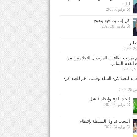
الله
يوليو 6, 2025
كل إناء بما فيه ينضح
مارس 31, 2025
خطير
 تهريب بطاقات المونديال للإعلاميين من
 القدم اللبناني
جديد للعبة كرة السلة وفشل آخر للعبة كرة
 2022
إتحاد ناجح وإتحاد فاشل
يوليو 25, 2022
السبب تداول السلطة بإنتظام
يوليو 24, 2022