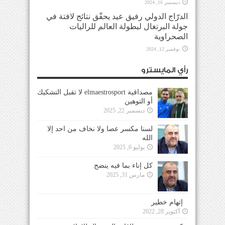
ديسمبر 16, 2024
الدرّاج الدولي رفيق عيد يحقّق نتائج لافتة في
جولة البرتغال لبطولة العالم للراليات
الصحراوية
نوفمبر 12, 2024
رأي المايسترو
مصداقية elmaestrosport لا تقبل التشكيك
أو التوهين
ديسمبر 22, 2025
لسنا مكسر عصا ولا نخاف من احد إلا
الله
يوليو 6, 2025
كل إناء بما فيه ينضح
مارس 31, 2025
إتهام خطير
أكتوبر 28, 2022