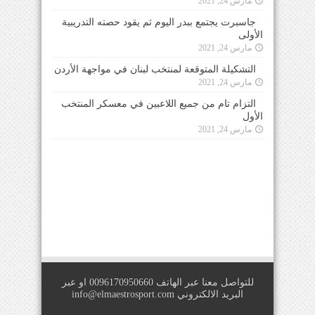
مارس 24, 2021
جاسبرت يجتمع ببدر اليوم ثم يقود حصته التدريبية
الأولى
مارس 24, 2021
التشكيلة المتوقعة لمنتخب لبنان في مواجهة الأردن
مارس 24, 2021
التزام تام من جميع اللاعبين في معسكر المنتخب
الأول
مارس 24, 2021
للتواصل معنا عبر الهاتف 0096170950660 او عبر
البريد الالكتروني
info@elmaestrosport.com