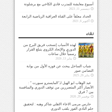
أسبوع معايشة للمدرب فادي الكاخي مع برشلونة
ديسمبر 11, 2023
الحداد معلقاً على القناة العراقية الرياضية الرابعة
أكتوبر 6, 2021
لقاء
لهذه الأسباب إنسحب فريق البرج من
الدوري والإتحاد الكروي يتبلغ القرار
رسمياً خلال ساعات
يناير 13, 2026
شباب الساحل يبحث عن فوزه الأول من بوابة
التضامن صور
يناير 26, 2025
عبد الوهاب ابو الهيل لـ”المايسترو سبورت ” :
الأنصار أكثر المتضررين من توقف الدوري والمنافسة
بين 7 فرق
نوفمبر 29, 2020
حارس مرمى الاخاء الاهلي شاكر وهبه : لتحقيق
حلم النادي الفوز بلقب الدوري