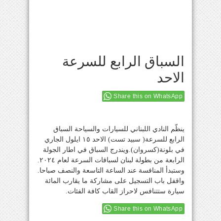
السباق الرابع للسرعة
الاحد
Share this on WhatsApp
ينظّم النادي اللبناني للسيارات والسياحة السباق
الرابع للسرعة( سبيد تست) الاحد ١٥ ايلول الجاري
في بلونة(كسروان).ويندرج السباق في اطار الجولة
الرابعة من بطولة لبنان لسباقات السرعة لعام ٢٠٢٤.
وستبدأ المنافسة عند الساعة التاسعة والنصف صباحا.
واقفل باب التسجيل على مشاركة ما يقارب المائة
سيارة ستتنافس لاحراز القاب كافة الفئات.
Share this on WhatsApp