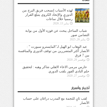
لهذه الأسباب إنسحب فريق البرج من
الدوري والإتحاد الكروي يتبلغ القرار
رسمياً خلال ساعات
يناير 13, 2026
شباب الساحل يبحث عن فوزه الأول من بوابة
التضامن صور
يناير 26, 2025
عبد الوهاب ابو الهيل لـ”المايسترو سبورت ” :
الأنصار أكثر المتضررين من توقف الدوري والمنافسة
بين 7 فرق
نوفمبر 29, 2020
حارس مرمى الاخاء الاهلي شاكر وهبه : لتحقيق
حلم النادي الفوز بلقب الدوري
نوفمبر 27, 2020
أخبار وأسرار
لقب ثانٍ للنجمة مع المدرب دراغان على حساب
الأنصار