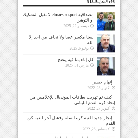
رأي المايسترو
مصداقية elmaestrosport لا تقبل التشكيك
أو التوهين
ديسمبر 22, 2025
لسنا مكسر عصا ولا نخاف من احد إلا
الله
يوليو 6, 2025
كل إناء بما فيه ينضح
مارس 31, 2025
إتهام خطير
أكتوبر 28, 2022
كيف تم تهريب بطاقات المونديال للإعلاميين من
إتحاد كرة القدم اللبناني
أكتوبر 27, 2022
إنجاز جديد للعبة كرة السلة وفشل آخر للعبة كرة
القدم
أغسطس 26, 2022