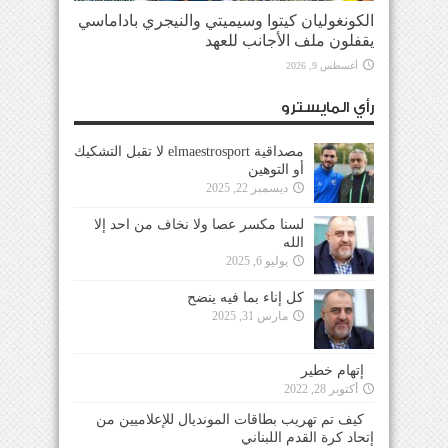
الكونغوليان كيتوا وسيميتي والنيجري باداماسي
يقفلون ملف الأجانب للعهد
أغسطس 9, 2026
رأي المايسترو
مصداقية elmaestrosport لا تقبل التشكيك
أو التوهين
ديسمبر 22, 2025
لسنا مكسر عصا ولا نخاف من احد إلا
الله
يوليو 6, 2025
كل إناء بما فيه ينضح
مارس 31, 2025
إتهام خطير
أكتوبر 28, 2022
كيف تم تهريب بطاقات المونديال للإعلاميين من
إتحاد كرة القدم اللبناني