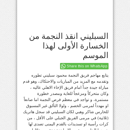
السبليني انقذ النجمة من
الخسارة الأولى لهذا
الموسم
Share this on WhatsApp
يتابع مهاجم فريق النجمة محمود سبليني تطوره
وتقدمه مع المزيد من المباريات والاحتكاك، وهو قدم
مباراة جيدة جداً امام فريق الإخاء الاهلي عاليه ،
وكان متحركاً ومزعجاً للغاية ومصدر خطورة
مستمرة، و تواجد في معظم فرص النجمة اما صانعاً
او مهدداً لمرمى الخصم ، ولولا التألق غير المسبوق
للحارس شاكر وهبي لكان السبليني قد سجل هاتريك
(ثلاثية) في مرمى الفريق الجبلي على الأقل ، من
كرات رأسية او تسديدات بالقدم اليمنى تصدى لها