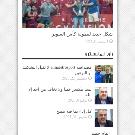
شكل جديد لبطولة كأس السوبر
أغسطس 6, 2026
رأي المايسترو
مصداقية elmaestrosport لا تقبل التشكيك
أو التوهين
ديسمبر 22, 2025
لسنا مكسر عصا ولا نخاف من احد إلا
الله
يوليو 6, 2025
كل إناء بما فيه ينضح
مارس 31, 2025
إتهام خطير