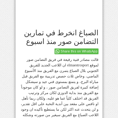
الصباغ انخرط في تمارين
التضامن صور منذ اسبوع
Share this on WhatsApp
قالت مصادر فنية رفيعة في فريق التضامن صور
لموقع elmaestrosport ان اللاعب الجديد للفريق
الجنوبي بلال الصباغ يتمرن مع الفريق منذ الأسبوع
الماضي، وخاض ثلاث حصص تدريبية مع الفربق قبل
مباراة البرج، و يتمتع بمستوى فني جيد و سيشكل
إضافة كبيرة لفريق التضامن صور ، و لو كان موجوداً
مع الفريق منذ بداية الدوزي لكان مركز وترتيب
الفريق قد اختلف كلياً عما هو عليه، ولكان ربما تأهل
او نافس على مقعد بين أندية النخبة على اقل تقدير،
و لن يتحدث عنه اكثر لكن ما يستطيع تأكيده ان وجود
اللاعب الصباغ مع الفريق سيغير من صورته وشكله