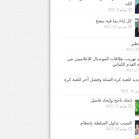
الله
يوليو 6, 2025
كل إناء بما فيه ينضح
مارس 31, 2025
خطير
 تهريب بطاقات المونديال للإعلاميين من
 القدم اللبناني
جديد للعبة كرة السلة وفشل آخر للعبة كرة
 2022
إتحاد ناجح وإتحاد فاشل
يوليو 25, 2022
السبب تداول السلطة بإنتظام
يوليو 24, 2022