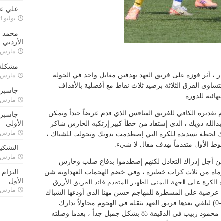
علي علا
يوليو 8, 2023
محمد ق
الأردني
مارس 24, 021
مشكلة 
 ، أثر فوزه على فريق العهد بهدفين مقابل واحد في الجولة
مارس 24, 021
تساوى الفرق الثلاثة برصيد ثلاث نقاط مع أفضلية بالأهداف
جاسبرت
هائية للدورة .
مارس 24, 021
م تقديره الكافي للفريق المنافس الذي قدم عرضاً جيداً وتمكن
جاسبرت 
ل في الدقيقة 8 عبر لاعبه عبدالله دويك ، الذي إستفاد من خطأ كبير إرتكبه الحارس شاكر
الأولى
مارس 24, 021
يك لحظة تسديده للكرة التي إصطدمت بدويك وتحولت للشباك ،
وط الأول متقدماً بهدف مقال لا شيء.
التشكي
مارس 24, 021
من أجل إدراك التعادل لكنهم إصطدموا بدفاع صلب وحارس
مرماه من ثلاث كرات خطيرة ، وفي خضم الهجمات العهداوية شن
التزام
الأول
رة على الجهة اليمنى للظهير المتقدم قائد الفريق الأزرق
مارس 24, 021
 عرضية على المسطرة للمهاجم حسن مهنا الذي أودعها الشباك
في الدقيقة 62 ، لتصبح النتيجة تقدم الصفاء(2-0) ليلقي بعدها فريق العهد بثقله في الهجوم محاولاً تدارك
الهزيمة وتمكن من تقليص الفارق عبر اللاعب محمود زبيب في الدقيقة 83 بشكل جميل جداً ، بعدما وصلته