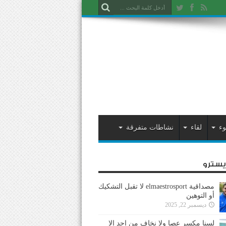
وء
لقاء
نشاطات متفرقة
ايسترو
مصداقية elmaestrosport لا تقبل التشكيك
أو التوهين
ديسمبر 22, 2025
لسنا مكسر عصا ولا نخاف من احد إلا