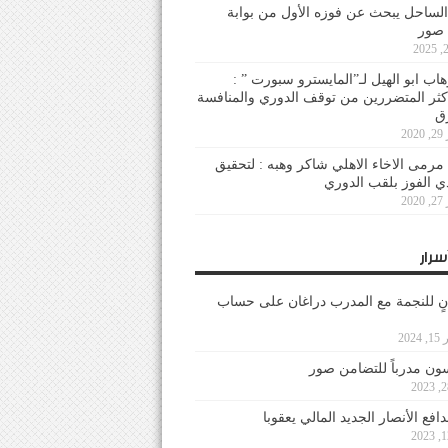
لساحل يبحث عن فوزه الأول من بوابة
 صور
هاب ابو الهيل لـ”المايسترو سبورت ” :
أكثر المتضررين من توقف الدوري والمنافسة
20
رمى الاخاء الاهلي شاكر وهبه : لتحقيق
دي الفوز بلقب الدوري
20
سرار
نٍ للنجمة مع المدرب دراغان على حساب
202
ون مدرباً للتضامن صور
فع الأنصار الجديد المالي يعقوبا