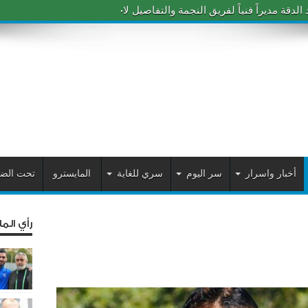
دقة مديراً فنياً لفريق النجمة والتفاصيل لاحقاً
أخبار واسرار
سر اليوم
سري للغاية
المايسترو
تحت الض
رأي الم