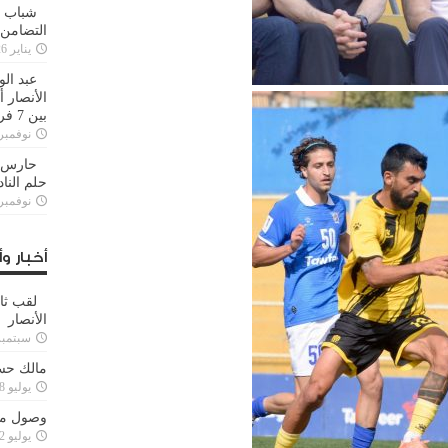
شباب ا
التضامن
يناير 26, 2025
عبد الو
الأنصار 
بين 7 فرق
نوفمبر 29, 20
حارس م
حلم النا
نوفمبر 27, 20
أخبار وأ
لقب ثا
الأنصار
سبتمبر 15, 4
مالك حس
يوليو 28, 2023
وصول مدا
يوليو 12, 2023