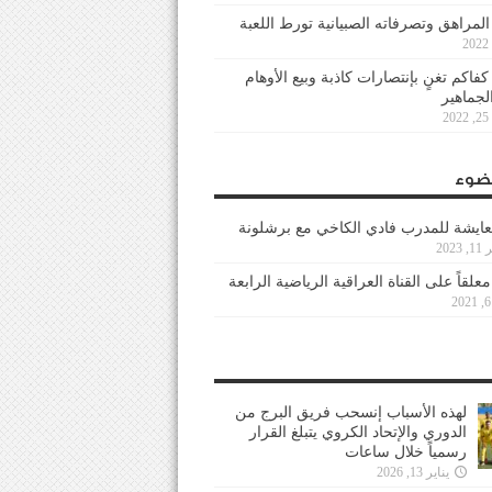
 المراهق وتصرفاته الصبيانية تورط اللعبة
كفاكم تغنٍ بإنتصارات كاذبة وبيع الأوهام
لجماهير
2
ضوء
عايشة للمدرب فادي الكاخي مع برشلونة
202
معلقاً على القناة العراقية الرياضية الرابعة
لهذه الأسباب إنسحب فريق البرج من
الدوري والإتحاد الكروي يتبلغ القرار
رسمياً خلال ساعات
يناير 13, 2026