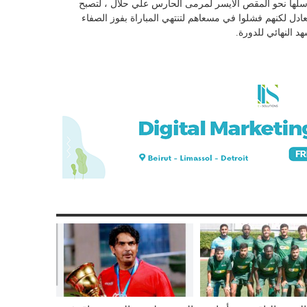
سلها نحو المقص الأيسر لمرمى الحارس علي حلال ، لتصبح
إدراك التعادل لكنهم فشلوا في مسعاهم لتنتهي المباراة بفوز الصفاء
د النهائي للدورة.