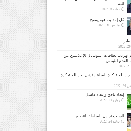
الله
يوليو 6, 2025
كل إناء بما فيه ينضح
مارس 31, 2025
خطير
 تهريب بطاقات المونديال للإعلاميين من
 القدم اللبناني
جديد للعبة كرة السلة وفشل آخر للعبة كرة
 2022
إتحاد ناجح وإتحاد فاشل
يوليو 25, 2022
السبب تداول السلطة بإنتظام
يوليو 24, 2022