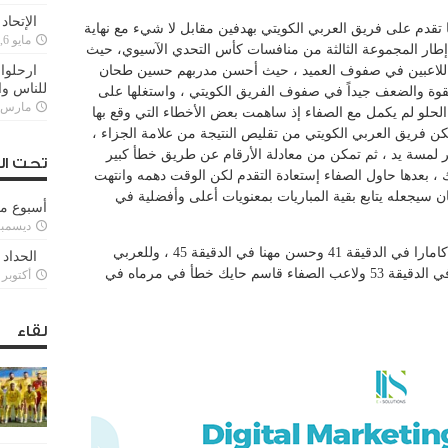
الإتحاد
ا تقدم على فريق العربي الكويتي بهدفين مقابل لا شيء مع نهاية
مايو 6, 2022
إطار المجموعة الثالثة من منافسات كأس التحدي الآسيوي، حيث
 اللاعبين في صفوف العميد ، حيث أحسن مدربهم حسين طحان
ارحلوا 
للناس وا
وة والضعف جيداً في صفوف الفريق الكويتي ، واستغلها على
مارس 25, 022
لحلو لم يكمل مع الصفاء إذ ساهمت بعض الأخطاء التي وقع بها
تمكن فريق العربي الكويتي من تقليص النتيجة من علامة الجزاء ،
ر لمسة يد ، ثم تمكن من معادلة الأرقام عن طريق خطأ كبير
تحت ال
بعدها حاول الصفاء إستعادة التقدم لكن الوقت دهمه وانتهت
ل لبنان فوزاً كان سيجعله يتابع بقية المباريات بمعنويات أعلى وأفضلية في
أسبوع م
ديسمبر 11, 3
سجل للصفاء اللبناني اللاعب السنغالي تيدان كامارا في الدقيقة 41 وحسن مهنا في الدقيقة 45 ، وللعربي
الحداد 
الكويتي لاعبه النيجيري لاوال من ركلة جزاء في الدقيقة 53 ولاعب الصفاء قاسم حايك خطأ في مرماه في
أكتوبر 6, 2021
لقاء