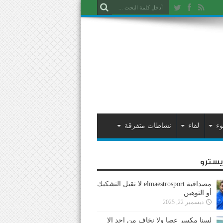
وء
لقاء
نشاطات متفرقة
ايسترو
مصداقية elmaestrosport لا تقبل التشكيك
أو التوهين
ديسمبر 22, 2025
لسنا مكسر عصا ولا نخاف من احد إلا