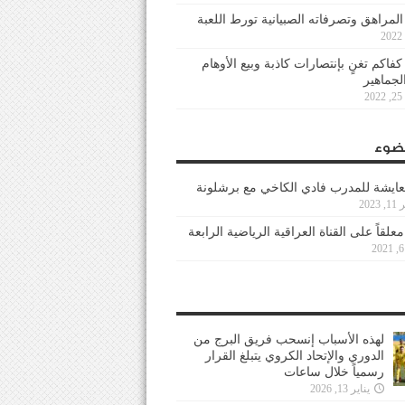
 المراهق وتصرفاته الصبيانية تورط اللعبة
كفاكم تغنٍ بإنتصارات كاذبة وبيع الأوهام
لجماهير
2
ضوء
عايشة للمدرب فادي الكاخي مع برشلونة
202
معلقاً على القناة العراقية الرياضية الرابعة
لهذه الأسباب إنسحب فريق البرج من
الدوري والإتحاد الكروي يتبلغ القرار
رسمياً خلال ساعات
يناير 13, 2026