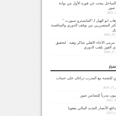
لساحل يبحث عن فوزه الأول من بوابة
 صور
هاب ابو الهيل لـ”المايسترو سبورت ” :
أكثر المتضررين من توقف الدوري والمنافسة
20
رمى الاخاء الاهلي شاكر وهبه : لتحقيق
دي الفوز بلقب الدوري
20
سرار
نٍ للنجمة مع المدرب دراغان على حساب
202
ون مدرباً للتضامن صور
فع الأنصار الجديد المالي يعقوبا