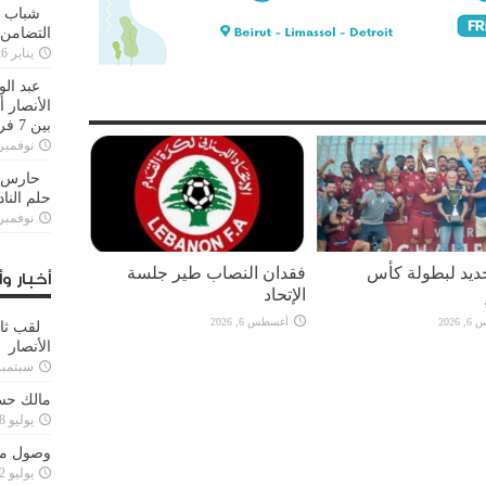
شباب ا
التضامن
يناير 26, 2025
عبد الو
الأنصار 
بين 7 فرق
نوفمبر 29, 20
حارس م
حلم النا
نوفمبر 27, 20
يد لبطولة كأس
فقدان النصاب طير جلسة
أخبار وأ
الإتحاد
2026
أغسطس 6, 2026
لقب ثا
الأنصار
سبتمبر 15, 4
مالك حس
يوليو 28, 2023
وصول مدا
يوليو 12, 2023