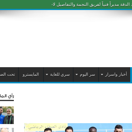
دقة مديراً فنياً لفريق النجمة والتفاصيل لاحقاً
أخبار واسرار
سر اليوم
سري للغاية
المايسترو
تحت الض
رأي الم