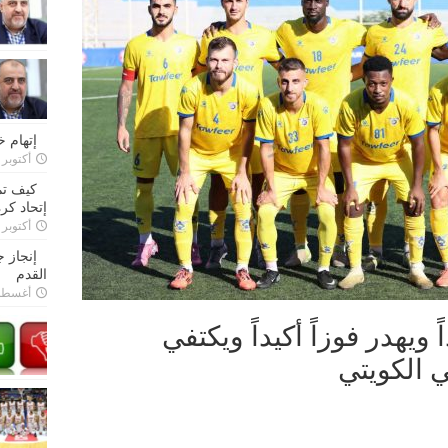
إتهام 
أكتوبر 28, 2022
كيف تم
إتحاد كرة
أكتوبر 27, 2022
إنجاز 
القدم
أغسطس 26,
ويهدر فوزاً أكيداً ويكتفي