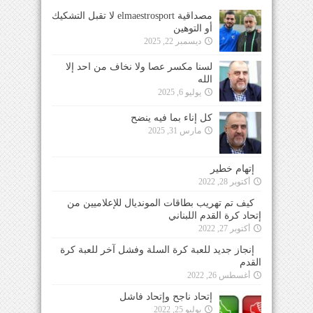
مصداقية elmaestrosport لا تقبل التشكيك
أو التوهين
ديسمبر 22, 2025
لسنا مكسر عصا ولا نخاف من احد إلا
الله
يوليو 6, 2025
كل إناء بما فيه ينضح
مارس 31, 2025
إتهام خطير
أكتوبر 28, 2022
كيف تم تهريب بطاقات المونديال للإعلاميين من
إتحاد كرة القدم اللبناني
أكتوبر 27, 2022
إنجاز جديد للعبة كرة السلة وفشل آخر للعبة كرة
القدم
أغسطس 26, 2022
إتحاد ناجح وإتحاد فاشل
يوليو 25, 2022