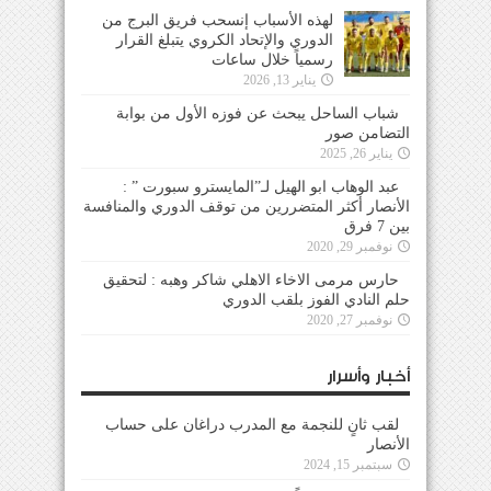
لهذه الأسباب إنسحب فريق البرج من
الدوري والإتحاد الكروي يتبلغ القرار
رسمياً خلال ساعات
يناير 13, 2026
شباب الساحل يبحث عن فوزه الأول من بوابة
التضامن صور
يناير 26, 2025
عبد الوهاب ابو الهيل لـ”المايسترو سبورت ” :
الأنصار أكثر المتضررين من توقف الدوري والمنافسة
بين 7 فرق
نوفمبر 29, 2020
حارس مرمى الاخاء الاهلي شاكر وهبه : لتحقيق
حلم النادي الفوز بلقب الدوري
نوفمبر 27, 2020
أخبار وأسرار
لقب ثانٍ للنجمة مع المدرب دراغان على حساب
الأنصار
سبتمبر 15, 2024