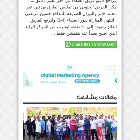
يتراجع لاعبو فريق الصفاء في أخر عشر دقائق ما
مكن الفريق الجنوبي من تقليص الفارق بهدفين عبر
محمد جابر والنيران الصديقة للمدافع حسين مرتضى
، لتنتهي المباراة بفوز الصفاء (4-2) وليرفع الفريق
الفائز رصيده إلى 32 نقطة ليقترب من المركز الرابع
الذي اصبح بعيداً عنه بنقطتين فقط .
Share this on WhatsApp
مقالات مشابهة