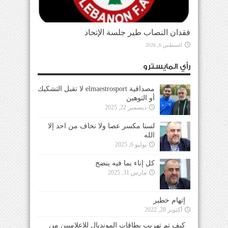
فقدان النصاب طير جلسة الإتحاد
أغسطس 6, 2026
رأي المايسترو
مصداقية elmaestrosport لا تقبل التشكيك
أو التوهين
ديسمبر 22, 2025
لسنا مكسر عصا ولا نخاف من احد إلا
الله
يوليو 6, 2025
كل إناء بما فيه ينضح
مارس 31, 2025
إتهام خطير
أكتوبر 28, 2022
كيف تم تهريب بطاقات المونديال للإعلاميين من