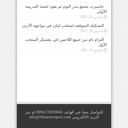
جاسبرت يجتمع ببدر اليوم ثم يقود حصته التدريبية
الأولى
مارس 24, 2021
التشكيلة المتوقعة لمنتخب لبنان في مواجهة الأردن
مارس 24, 2021
التزام تام من جميع اللاعبين في معسكر المنتخب
الأول
مارس 24, 2021
للتواصل معنا عبر الهاتف 0096170950660 او عبر
البريد الالكتروني
info@elmaestrosport.com