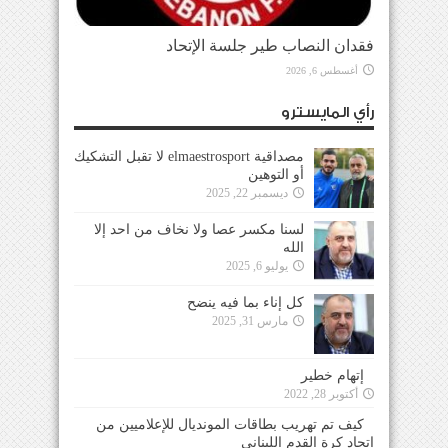
فقدان النصاب طير جلسة الإتحاد
أغسطس 6, 2026
رأي المايسترو
مصداقية elmaestrosport لا تقبل التشكيك
أو التوهين
ديسمبر 22, 2025
لسنا مكسر عصا ولا نخاف من احد إلا
الله
يوليو 6, 2025
كل إناء بما فيه ينضح
مارس 31, 2025
إتهام خطير
أكتوبر 28, 2022
كيف تم تهريب بطاقات المونديال للإعلاميين من
إتحاد كرة القدم اللبناني