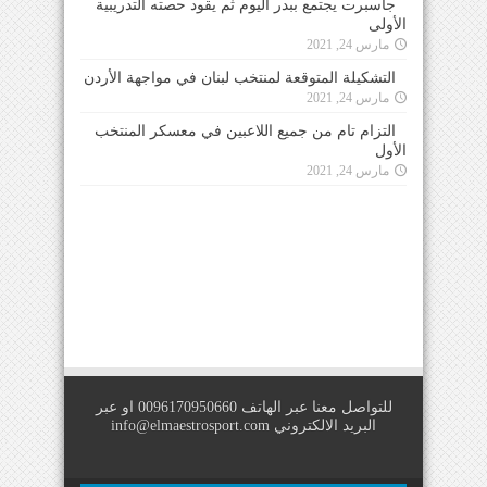
جاسبرت يجتمع ببدر اليوم ثم يقود حصته التدريبية
الأولى
مارس 24, 2021
التشكيلة المتوقعة لمنتخب لبنان في مواجهة الأردن
مارس 24, 2021
التزام تام من جميع اللاعبين في معسكر المنتخب
الأول
مارس 24, 2021
للتواصل معنا عبر الهاتف 0096170950660 او عبر
البريد الالكتروني
info@elmaestrosport.com