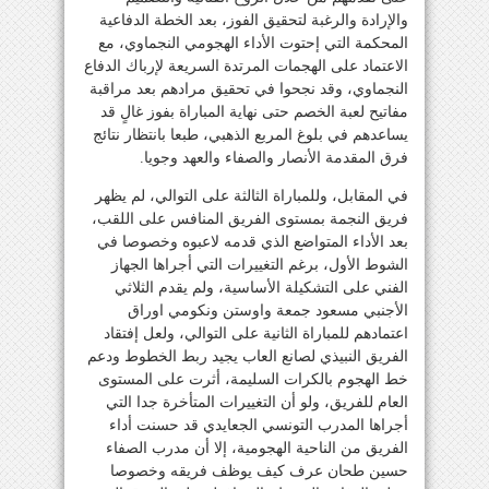
والإرادة والرغبة لتحقيق الفوز، بعد الخطة الدفاعية
المحكمة التي إحتوت الأداء الهجومي النجماوي، مع
الاعتماد على الهجمات المرتدة السريعة لإرباك الدفاع
النجماوي، وقد نجحوا في تحقيق مرادهم بعد مراقبة
مفاتيح لعبة الخصم حتى نهاية المباراة بفوز غالٍ قد
يساعدهم في بلوغ المربع الذهبي، طبعا بانتظار نتائج
فرق المقدمة الأنصار والصفاء والعهد وجويا.
في المقابل، وللمباراة الثالثة على التوالي، لم يظهر
فريق النجمة بمستوى الفريق المنافس على اللقب،
بعد الأداء المتواضع الذي قدمه لاعبوه وخصوصا في
الشوط الأول، برغم التغييرات التي أجراها الجهاز
الفني على التشكيلة الأساسية، ولم يقدم الثلاثي
الأجنبي مسعود جمعة واوستن ونكومي اوراق
اعتمادهم للمباراة الثانية على التوالي، ولعل إفتقاد
الفريق النبيذي لصانع العاب يجيد ربط الخطوط ودعم
خط الهجوم بالكرات السليمة، أثرت على المستوى
العام للفريق، ولو أن التغييرات المتأخرة جدا التي
أجراها المدرب التونسي الجعايدي قد حسنت أداء
الفريق من الناحية الهجومية، إلا أن مدرب الصفاء
حسين طحان عرف كيف يوظف فريقه وخصوصا