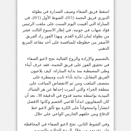
اسقط فريق الصفاء وصيف الصدارة في بطولة
الدوري فريق النجمة (0/1)، الشوط الأول (0/1)، في
المباراة التي أقيمت اليوم السبت على ملعب الرئيس
فؤاد شهاب في جونيه، في إطار الاسبوع الثالث عشر
من بطولة لبنان لكرة القدم. وبهذا الفوز زاد الفريق
الأصفر من حظوظه للمنافسة على أحد مقاعد المربع
الذهبي.
بالتصميم والإرادة والروح القتالية نجح لاعبو الصفاء
في تحقيق الفوز على فريق النجمة، فقد عرف أبناء
وطى المصيطبة منذ بداية المباراة، كيف يلاعبون
الفريق المقابل، بداية بأداء ثابت وسيطرة على
منتصف الملعب ومن ثم الانقضاض المباغت على
منطقة الجزاء والتي أثمرت إحداها عن هز الشباك
النبيذية بواسطة محمد قدوح في الدقيقة 38، بعد أن
كان الصفاويون انداداً للاعبي الخصم وكانوا الافضل
انتشاراً واستحواذاً على الكرة مع تألق لاعبو خط
الدفاع ومن خلفهم الحارس الواعي علي حلال.
وفي الشوط الثاني، نجح لاعبو الصفاء في المحافظة
على تقدمهم من خلال الروح القتالية والتصميم