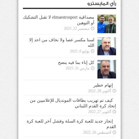
رأي المايسترو
مصداقية elmaestrosport لا تقبل التشكيك
أو التوهين
ديسمبر 22, 2025
لسنا مكسر عصا ولا نخاف من احد إلا
الله
يوليو 6, 2025
كل إناء بما فيه ينضح
مارس 31, 2025
إتهام خطير
أكتوبر 28, 2022
كيف تم تهريب بطاقات المونديال للإعلاميين من
إتحاد كرة القدم اللبناني
أكتوبر 27, 2022
إنجاز جديد للعبة كرة السلة وفشل آخر للعبة كرة
القدم
أغسطس 26, 2022