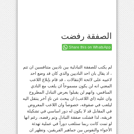
الصفقة رفضت
Share this on WhatsApp
لم يكتب للصفقة التبادلية بين ناديين متنافسين ان تتم
، اذ يقال بان احد الناديين والذي كان قد وضع احد
لاعبيه على لائحة الإنتقالات ، قد قام بإبلاغ اللاعب
المعني انه لن يكون مسموحاً ان يلعب مع النادي
المنافس، وانهم لن يقبلوا بعرض التبادل المطروح
وان عليه (اي اللاعب) ان يبحث عن نادٍ آخر ينتقل اليه
ليلعب في صفوفه، خصوصاً وان اللاعب المعروض
في المقابل قد لا يكون له دور اساسي في تشكيلة
فريقه، لذا فشلت صفقة التبادل وتم رفضه، رغم انها
لو تمت كانت ربما ستلعب دوراً في عملية تهدئة
الأجواء والنفوس بين جماهير الفريقين، وتظهر ان