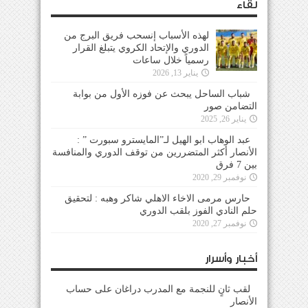
لقاء
لهذه الأسباب إنسحب فريق البرج من
الدوري والإتحاد الكروي يتبلغ القرار
رسمياً خلال ساعات
يناير 13, 2026
شباب الساحل يبحث عن فوزه الأول من بوابة
التضامن صور
يناير 26, 2025
عبد الوهاب ابو الهيل لـ”المايسترو سبورت ” :
الأنصار أكثر المتضررين من توقف الدوري والمنافسة
بين 7 فرق
نوفمبر 29, 2020
حارس مرمى الاخاء الاهلي شاكر وهبه : لتحقيق
حلم النادي الفوز بلقب الدوري
نوفمبر 27, 2020
أخبار وأسرار
لقب ثانٍ للنجمة مع المدرب دراغان على حساب
الأنصار