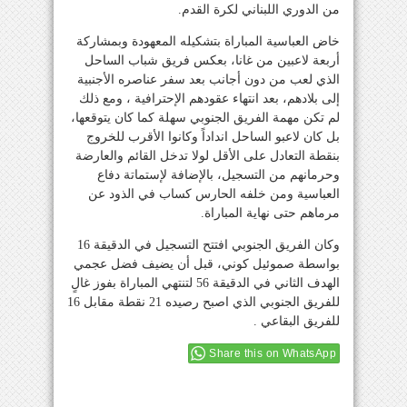
من الدوري اللبناني لكرة القدم.
خاض العباسية المباراة بتشكيله المعهودة وبمشاركة
أربعة لاعبين من غانا، بعكس فريق شباب الساحل
الذي لعب من دون أجانب بعد سفر عناصره الأجنبية
إلى بلادهم، بعد انتهاء عقودهم الإحترافية ، ومع ذلك
لم تكن مهمة الفريق الجنوبي سهلة كما كان يتوقعها،
بل كان لاعبو الساحل انداداً وكانوا الأقرب للخروج
بنقطة التعادل على الأقل لولا تدخل القائم والعارضة
وحرمانهم من التسجيل، بالإضافة لإستماتة دفاع
العباسية ومن خلفه الحارس كساب في الذود عن
مرماهم حتى نهاية المباراة.
وكان الفريق الجنوبي افتتح التسجيل في الدقيقة 16
بواسطة صموئيل كوني، قبل أن يضيف فضل عجمي
الهدف الثاني في الدقيقة 56 لتنتهي المباراة بفوز غالٍ
للفريق الجنوبي الذي اصبح رصيده 21 نقطة مقابل 16
للفريق البقاعي .
Share this on WhatsApp