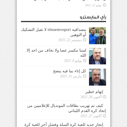
يوليو 12, 2023
رأي المايسترو
مصداقية elmaestrosport لا تقبل التشكيك
أو التوهين
ديسمبر 22, 2025
لسنا مكسر عصا ولا نخاف من احد إلا
الله
يوليو 6, 2025
كل إناء بما فيه ينضح
مارس 31, 2025
إتهام خطير
أكتوبر 28, 2022
كيف تم تهريب بطاقات المونديال للإعلاميين من
إتحاد كرة القدم اللبناني
أكتوبر 27, 2022
إنجاز جديد للعبة كرة السلة وفشل آخر للعبة كرة