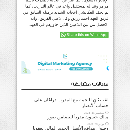
الإنجاز الآسيوي، كما عبر عن اعجابه بالمدرب باسم
مرمر وتنبأ له بمستقبل واعد في عالم التدريب، كما
لم يخف العكايشي اعجابه الشديد بزميله السابق في
فريق العهد احمد زريق وكل لاعبي الفريق، وانه
الافضل من بين اللاعبين الذين جاورهم في العهد.
Share this on WhatsApp
مقالات مشابهة
لقب ثانٍ للنجمة مع المدرب دراغان على
حساب الأنصار
سبتمبر 15, 2024
مالك حسون مدرباً للتضامن صور
يوليو 28, 2023
وصول مدافع الأنصار الجديد المالي يعقوبا