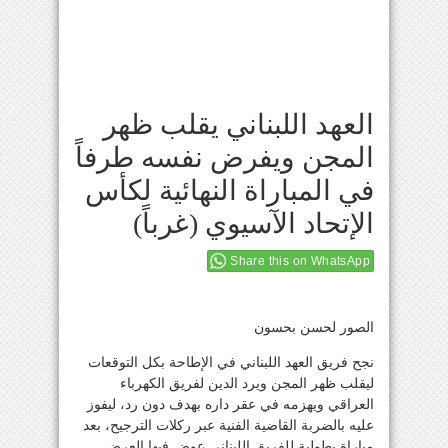
العهد اللبناني يقلب ظهر
المجن ويفرض نفسه طرفاً
في المباراة النهائية لكأس
الإتحاد الآسيوي (غرباً)
Share this on WhatsApp
الصور لحسن بحسون
نجح فريق العهد اللبناني في الإطاحة بكل التوقعات
ليقلب ظهر المجن ويرد الدين لفريق الكهرباء
العراقي ويهزمه في عقر داره بهدف دون رد، ليفوز
عليه بالضربة القاضية الفنية عبر ركلات الترجيح، بعد
مباراة بطولية للفريق اللبناني عوض فيها العرض