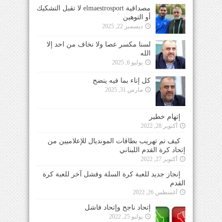
مصداقية elmaestrosport لا تقبل التشكيك
أو التوهين
ديسمبر 22, 2025
لسنا مكسر عصا ولا نخاف من احد إلا
الله
يوليو 6, 2025
كل إناء بما فيه ينضح
مارس 31, 2025
إتهام خطير
أكتوبر 28, 2022
كيف تم تهريب بطاقات المونديال للإعلاميين من
إتحاد كرة القدم اللبناني
أكتوبر 27, 2022
إنجاز جديد للعبة كرة السلة وفشل آخر للعبة كرة
القدم
أغسطس 26, 2022
إتحاد ناجح وإتحاد فاشل
يوليو 25, 2022