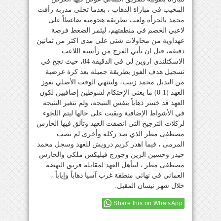
المخيب في مباراة الذهاب ، بعدما تحلى مدربه رأفت
محمد بالجرأة ولعب بطريقة هجومية ضاغطاً على
لاعبي الخصم في منطقتهم، ليثمر الضغط فرصة
عهداوية من محاولات شتى على مدى اكثر من ثمانين
دقيقة، قبل ان يأتي الفرج من رأسية اللاعب
الاسكتلندي اروين لي في الدقيقة 84، حيث نجح في
تسجيل هدف الفوز بطريقة جميلة بعد كرة عرضية
من البديل محمد زبيب، ولينتهي الوقت الأصلي بفوز
العهد (1-0) ما يعني الإحتكام لشوطين إضافيين لكون
العهد قد خسر ذهاباً بنفس النتيجة، ولم تتغير النتيجة
في الأشواط الإضافية وبقيت على حالها ليتم اللجوء
لركلات الترجيح التي انصفت العهد وتألق فيها الحارس
مصطفى مطر الذي صد ركلة وأخرى لم تصب
المرمى ، فيما اهدر كريم درويش للعهد وسجل محمد
حيدر وحسين الزين وجورج فيليكس ملكي والحارس
مصطفى مطر ، ليتأهل العهد لمقابلة فريق النهضة
العماني في نهائي منطقة غرب آسيا ذهاباً وإياباً ،
خلال شهر نيسان المقبل.
Share this on WhatsApp