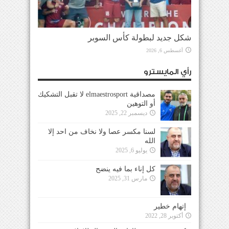
شكل جديد لبطولة كأس السوبر
أغسطس 6, 2026
رأي المايسترو
مصداقية elmaestrosport لا تقبل التشكيك
أو التوهين
ديسمبر 22, 2025
لسنا مكسر عصا ولا نخاف من احد إلا
الله
يوليو 6, 2025
كل إناء بما فيه ينضح
مارس 31, 2025
إتهام خطير
أكتوبر 28, 2022