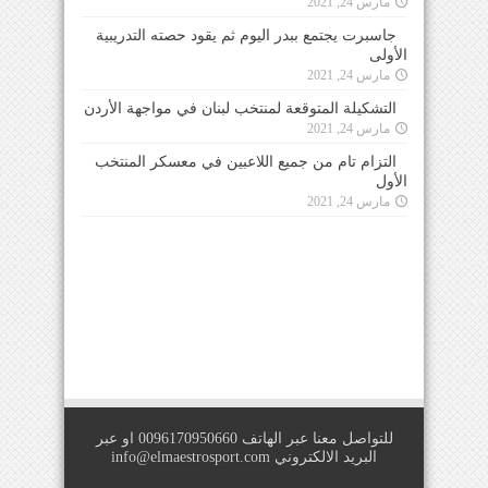
مارس 24, 2021
جاسبرت يجتمع ببدر اليوم ثم يقود حصته التدريبية
الأولى
مارس 24, 2021
التشكيلة المتوقعة لمنتخب لبنان في مواجهة الأردن
مارس 24, 2021
التزام تام من جميع اللاعبين في معسكر المنتخب
الأول
مارس 24, 2021
للتواصل معنا عبر الهاتف 0096170950660 او عبر
البريد الالكتروني
info@elmaestrosport.com