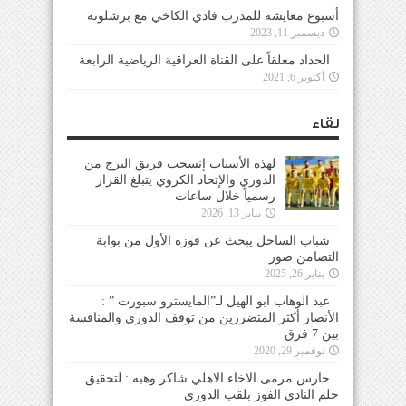
أسبوع معايشة للمدرب فادي الكاخي مع برشلونة
ديسمبر 11, 2023
الحداد معلقاً على القناة العراقية الرياضية الرابعة
أكتوبر 6, 2021
لقاء
لهذه الأسباب إنسحب فريق البرج من
الدوري والإتحاد الكروي يتبلغ القرار
رسمياً خلال ساعات
يناير 13, 2026
شباب الساحل يبحث عن فوزه الأول من بوابة
التضامن صور
يناير 26, 2025
عبد الوهاب ابو الهيل لـ”المايسترو سبورت ” :
الأنصار أكثر المتضررين من توقف الدوري والمنافسة
بين 7 فرق
نوفمبر 29, 2020
حارس مرمى الاخاء الاهلي شاكر وهبه : لتحقيق
حلم النادي الفوز بلقب الدوري