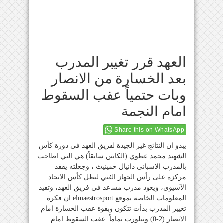
العهد قرر تغيير المدرب
بعد الخسارة من الانصار
وبات حتمياً عقب السقوط
امام النجمة
Share this on WhatsApp
يبدو ان النتائج غير الجيدة لفريق العهد في دورة كأس
الشهيد محمد عطوي (الكابتن سابقاً) هي التي اطاحت
بالمدرب الاسباني دانيال خمينيث ، وجعلته يفقد
مركزه على رأس الجهاز الفني لبطل كأس الاتحاد
الآسيوي، ويعود مدرب مساعد في فريق العهد، وتفيد
المعلومات الخاصة بموقع elmaestrosport ان فكرة
تغيير المدرب بدأت تتكون وبقوة عقب الخسارة امام
الانصار (2-0) وتبلورت تماماً عقب السقوط امام