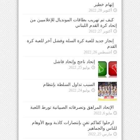
إتهام خطير
أكتوبر 28, 2022
كيف تم تهريب بطاقات المونديال للإعلاميين من
إتحاد كرة القدم اللبناني
أكتوبر 27, 2022
إنجاز جديد للعبة كرة السلة وفشل آخر للعبة كرة
القدم
أغسطس 26, 2022
إتحاد ناجح وإتحاد فاشل
يوليو 25, 2022
السبب تداول السلطة بإنتظام
يوليو 24, 2022
الإتحاد المراهق وتصرفاته الصبيانية تورط اللعبة
مايو 6, 2022
ارحلوا كفاكم تغنٍ بإنتصارات كاذبة وبيع الأوهام
للناس والجماهير
مارس 25, 2022