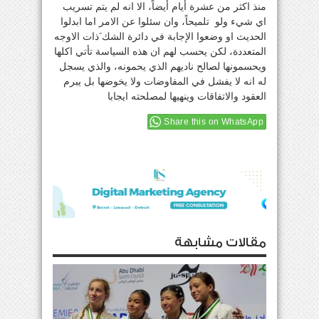
منذ اكثر من عشرة أيام أيضاً، الا انه لم يتم تسريب
اي شيء ولو تلميحاً، وان سئلوا عن الامر اما ابدلوا
الحديث او وضعوا الإجابة في دائرة الشك َذات الاوجه
المتعددة، لكن يحسب لهم ان هذه السياسة تأتي اكلها
ويحسمونها لصالح ناديهم الذي يحمونه، والذي يسجل
له انه لا يفشل في المفاوضات ولا يخوضها بل يبرم
العقود والاتفاقات وينهيها لمصلحته ايجابا
Share this on WhatsApp
مقالات مشابهة