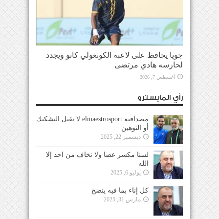
جويا يحافظ على لاعبه الكونغولي كانو ويجدد
لحارسه هادي مرتضى
أغسطس 7, 2026
رأي المايسترو
مصداقية elmaestrosport لا تقبل التشكيك
أو التوهين
ديسمبر 22, 2025
لسنا مكسر عصا ولا نخاف من احد إلا
الله
يوليو 6, 2025
كل إناء بما فيه ينضح
مارس 31, 2025