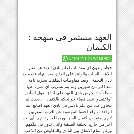
العهد مستمر في منهجه :
الكتمان
Share this on WhatsApp
فجأة وبدون اي مقدمات اعلن نادي العهد عن ضم
اللاعب الشاب والواعد علي الحاج، بعد إنتهاء عقده مع
نادي النجمة ، وبعد مفاوضات انطلقت بسرية تامة
منذ اكثر من شهرين ولم يتم تسريب اي شيء عنها
مطلقاً، اذ يحرص نادي العهد على اتباع القول المأثور
“واعتمدوا على قضاء حوائجكم بالكتمان “، بحيث لم
يتجاوز عدد من علم بالامر في نادي العهد اصابع اليد
الواحدة ، وقد اخفوا الموضوع عن اقرب المقربين
لانهم يعتمدون كتمان السر، وربما لعدم ثقتهم بأي احد
آخر من خارج الحلقة الضيقة والتي تدور في فلكهم،
ورغم إتمام الاتفاق بين النادي والمفاوض عن اللاعب