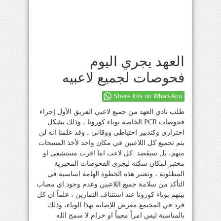
العهد يجري اليوم
فحوصات لجميع لاعبيه
Share this on WhatsApp
طلب نادي العهد من جميع لاعبي الفريق الأول إجراء
فحوصات PCR الخاصة بوباء كورونا ، وذلك بشكل
احترازي وكتدبير احتياطي ووقائي ، وقد علمنا انه لن
يتم تجميع كل اللاعبين في مكان واحد لأخذ المسحات
منهم، بل سيقصد كل لاعب اما اقرب مستشفى او
مختبر لمكان سكنه ليجري الفحوصات المخبرية
المطلوبة ، وتعتبر هذه الخطوة الهامة اساسية في
التأكد من سلامة جميع اللاعبين وعدم وجود اي مصاب
بينهم بوباء كورونا عند استئناف التمارين ، علماً ان كل
فرد في المجتمع معرض للإصابة بهذا الوباء، وذلك
بالمناسبة ليس امراً معيباً او حرام لا سمح الله