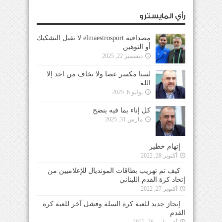
رأي المايسترو
مصداقية elmaestrosport لا تقبل التشكيك
أو التوهين
ديسمبر 22, 2025
لسنا مكسر عصا ولا نخاف من احد إلا
الله
يوليو 6, 2025
كل إناء بما فيه ينضح
مارس 31, 2025
إتهام خطير
أكتوبر 28, 2022
كيف تم تهريب بطاقات المونديال للإعلاميين من
إتحاد كرة القدم اللبناني
أكتوبر 27, 2022
إنجاز جديد للعبة كرة السلة وفشل آخر للعبة كرة
القدم
أغسطس 26, 2022