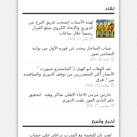
لقاء
لهذه الأسباب إنسحب فريق البرج من
الدوري والإتحاد الكروي يتبلغ القرار
رسمياً خلال ساعات
يناير 13, 2026
شباب الساحل يبحث عن فوزه الأول من بوابة
التضامن صور
يناير 26, 2025
عبد الوهاب ابو الهيل لـ”المايسترو سبورت ” :
الأنصار أكثر المتضررين من توقف الدوري والمنافسة
بين 7 فرق
نوفمبر 29, 2020
حارس مرمى الاخاء الاهلي شاكر وهبه : لتحقيق
حلم النادي الفوز بلقب الدوري
نوفمبر 27, 2020
أخبار وأسرار
لقب ثانٍ للنجمة مع المدرب دراغان على حساب