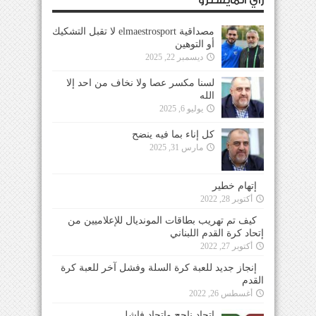
رأي المايسترو
مصداقية elmaestrosport لا تقبل التشكيك
أو التوهين
ديسمبر 22, 2025
لسنا مكسر عصا ولا نخاف من احد إلا
الله
يوليو 6, 2025
كل إناء بما فيه ينضح
مارس 31, 2025
إتهام خطير
أكتوبر 28, 2022
كيف تم تهريب بطاقات المونديال للإعلاميين من
إتحاد كرة القدم اللبناني
أكتوبر 27, 2022
إنجاز جديد للعبة كرة السلة وفشل آخر للعبة كرة
القدم
أغسطس 26, 2022
إتحاد ناجح وإتحاد فاشل