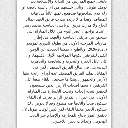
يخشى جميع المدربين من البداية والإنطلاقة بعد
توقف طويل ، وتأتي خشيتهم من اي دعسة ناقصة او
زلة قدم يصادفونها فيدفعون ثمنها غالياً في نهاية
المطاف، وهذا ما لا يريده مدرب فريق العهد جمال
الحاج ولا مدرب فريق الرياضي العباسية محمد زهير
، عندما يواجهان عصر اليوم من خلال المباراة التي
ستجمع بين فريقي العباسية والعهد، في إطار
مباريات المرحلة الأولى من بطولة الدوري لموسم
(2025-2026) وبالطبع لا يمكننا الحديث عن الوضع
الفني للفريقين لكونها المواجهة الأولى لكليهما، وأن
كان عانل الخبرة والتجربة والشخصية والجاهزية
البدنية هي في صالح الفريق الضيف ، لكن في
المقابل يملك الفريق المضيف عدة أوراق رابحة منها
الأرض والجمهور ، وهذا ما سيجعل اللقاء صعباً على
الفريقين لا سيما أصحاب الأرض الذين سيسعون
لتحقيق نتيجة إيجابية وتجنب الخسارة في المباراة
الأولى، في حين أن الفريق الزائر يعرف ان اللقاء
سيكون صعباً والخطأ فيه ممنوع وقد لا يعوض ، لذا
سيكون الحذر مغلفاً اللقاء لكن ليس لوقت طويل لأن
تحقيق الفوز يحتاج للمجازفة والإقدام عبر اللعب
الهجومي وإبداعات بعض اللاعبين.