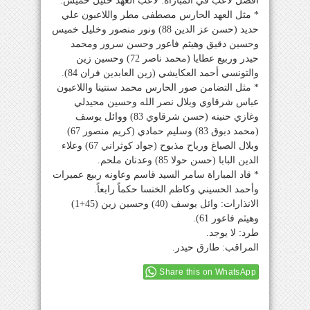
أفضل لاعب في المباراة: لاعب العهد خليل خميس.
* مثل العهد الحارس مصطفى مطر واللاعبون علي
حديد (حسن عز الدين 88) ونور منصور وخليل خميس
وحسين دقيق وهيثم فاعور وحسن سرور ومحمد
حيدر وربيع عطايا (محمد ناصر 72) وحسين زين
والتونسي أحمد العكايشي (زين العابدين فران 84).
* مثل التضامن صور الحارس محمد سنتينا واللاعبون
عباس شرقاوي وبلال نصر الله وحسين محيدلي
وغازي حنينه (حسن شرقاوي 83) ووائل يوسف
(محمد دبوق 83) وسليم حمادي (كريم منصور 67)
وبلال الصباغ ورباح مذبوح (جواد كوثراني 67) وعلاء
الدين البابا (حسن حولا 85) وعدنان ملحم.
* قاد المباراة سامر السيد قاسم وعاونه ربيع عميرات
وأحمد الحسيني وكاظم الخنسا حكماً رابعاً.
الانذارات: وائل يوسف (40) وحسين زين (45+1)
وهيثم فاعور 61).
طرد: لا يوجد.
المراقب: طارق حيدر.
Share this on WhatsApp