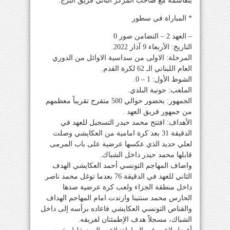
يتقاسمه مع صاحب المركز الثاني فريق البرج.
* المباراة في سطور
– العهد 2 – التضامن صور 0
التاريخ: الأربعاء 9 آذار 2022.
المرحلة: الاولى من سداسية الاوائل من الدوري
العام اللبناني الـ 62 لكرة القدم.
الشوط الأول: 1 – 0.
الملعب: جونية البلدي.
الجمهور: بحضور حوالي 500 متفرج تقريباً معظمهم
من جمهور فريق العهد .
الأهداف: افتتح محمد حيدر التسجيل للعهد في
الدقيقة 31 بعد كرة امامية من العكايشي وصلت
لعلي حديد الذي عكسها عرضية على باب المرمى
قابلها محمد حيدر داخل الشباك.
واضاف المهاجم التونسي أحمد العكايشي الهدف
الثاني للعهد في الدقيقة 76 بعدما توغل محمد ناصر
داخل منطقة الجزاء ولعب كرة عرضية صدها
الحارس محمد سنتينا وارتدت امام المهاجم الهداف
والقناص التونسي العكايشي فاعاده برأسه إلى داخل
الشباك، مسجلاً هدف الإطمئنان لفريقه.