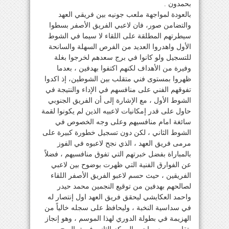
بحمدون .
بالعودة لمواجهة ملعب جونيه بين فريقي العهد
والتضامن صور، فان لاعبي الفريق الأصفر بسطوا
سيطرتهم المطلقة على اللقاء لا سيما في الشوط
الأول واهدروا العديد من الفرص السهلة والسانحة
للتسجيل ولو كانوا في برج سعدهم لخرجوا بغلة
وفيرة من الأهداف لكنهم اكتفوا بهدفين ، بعدما
ظهروا بمستوى فني متقلب بين الشوطين، إذ اكدوا
تفوقهم الفني على منافسهم في الإداء والنتيجة في
الشوط الأول ، مع الإشارة إلى أن الفريق الجنوبي
حاول على قدر إمكانيات لاعبيه الذين لم يكونوا لقمة
سائغة امام منافسيهم وعلى وجه الخصوص في
الشوط الثاني ، لكن دون تسجيل خطورة كبيرة على
مرمى فريق العهد ، الذي نجح لاعبوه في الفوز
بالمباراة بفضل خبرتهم التي تفوق منافسيهم ، فضلاً
عن الفوارق الفنية التي ظهرت بوضوح بين لاعبي
الفريقين ، حيث حسم لاعبو الفريق الأصفر اللقاء
لصالحهم بهدفين من توقيع النجمين محمد حيدر
واحمد العكايشي ليحقق فريق العهد اول إنتصار له
في سداسية النخبة ، وليحافظ على سجله خالياً من
الهزيمة في بطولة الدوري لهذا الموسم ، وهو إنجاز