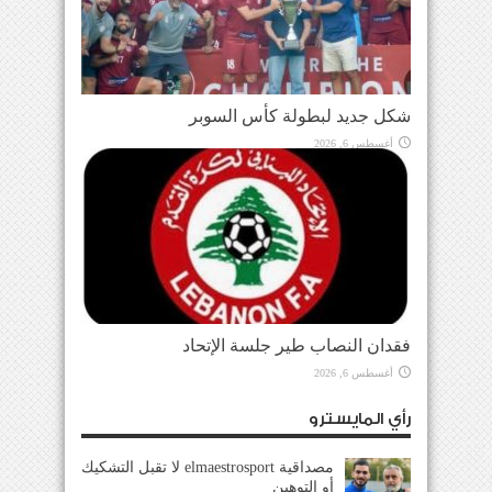
شكل جديد لبطولة كأس السوبر
أغسطس 6, 2026
فقدان النصاب طير جلسة الإتحاد
أغسطس 6, 2026
رأي المايسترو
مصداقية elmaestrosport لا تقبل التشكيك
أو التوهين