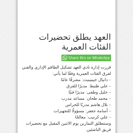
العهد يطلق تحضيرات
الفئات العمرية
Share this on WhatsApp
قررت إدارة نادي العهد تشكيل الطاقم الإداري والفني
لفرق الفئات العمرية وفقًا لما يأتي:
– دانيال خيمينيث: مشرفًا عامًا
– علي ظنيط: مديرًا للفرق.
– خليل وطفى: مديرًا فنيًا
– محمد طحان: مساعد مدرب
– بلال هاشم مدربًا للحراس
– أسامة جعفر: مسؤولًا للتجهيزات.
– علي كرنيب: معالجًا.
وستنطلق التمارين يوم الاثنين المقبل مع تحضيرات
فريق الناشئين.