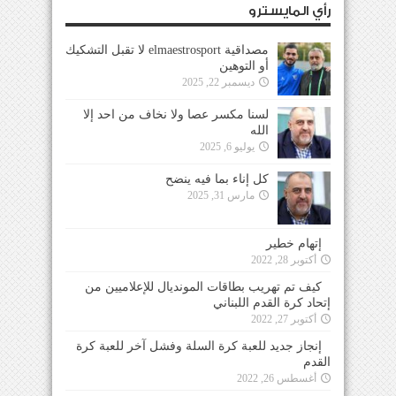
رأي المايسترو
مصداقية elmaestrosport لا تقبل التشكيك
أو التوهين
ديسمبر 22, 2025
لسنا مكسر عصا ولا نخاف من احد إلا
الله
يوليو 6, 2025
كل إناء بما فيه ينضح
مارس 31, 2025
إتهام خطير
أكتوبر 28, 2022
كيف تم تهريب بطاقات المونديال للإعلاميين من
إتحاد كرة القدم اللبناني
أكتوبر 27, 2022
إنجاز جديد للعبة كرة السلة وفشل آخر للعبة كرة
القدم
أغسطس 26, 2022