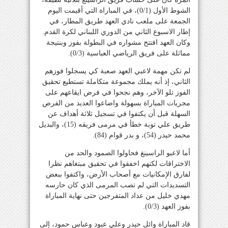
الشوط الأول (0/1)، في المباراة التي أقيمت اليوم
الجمعة على ملعب نادي العهد طريق المطار، في
إطار الاسبوع الثاني من الدوري اللبناني لكرة القدم.
وكان العهد افتتح مشواره في البطولة بفوز وبنتيجة
مماثلة على فريق الرياضي العباسية (0/3).
لم تكن مهمة لاعبي العهد صعبة كي يسجلوا فوزهم
الثاني، إذ أنه يملك مجموعة متكاملة تستطيع تحقيق
الفوز تلو الآخر، وهم نجحوا في فرض ايقاعهم على
مجريات المباراة بسهولة واضاعوا العديد من الفرص
السهلة قبل أن يكتفوا في تسجيل ثلاثة أهداف عن
طريق علي توبة خطأ في مرمى فريقه (15)، والبديل
محمد حيدر (54)، و بدر قوام (84).
أما لاعبو الراسينغ فحاولوا الصمود والحد من
الاختراقات لكنهم اخفقوا في تحقيق مبتغاهم نظرا
لفارق الإمكانيات مع أصحاب الأرض، واكتفوا ببعض
التسديدات التي لم تصب المرمى الذي كان حارسه
مهدي خليل من عداد المتفرجين حتى نهاية المباراة
بفوز العهد (0/3).
قاد المباراة وائل حيدر وعلي عبود وعباس حمود، إلى