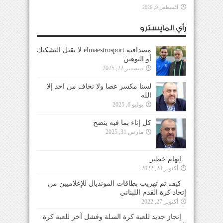
أغسطس 9, 2026
رأي المايسترو
مصداقية elmaestrosport لا تقبل التشكيك
أو التوهين
ديسمبر 22, 2025
لسنا مكسر عصا ولا نخاف من احد إلا
الله
يوليو 6, 2025
كل إناء بما فيه ينضح
مارس 31, 2025
إتهام خطير
أكتوبر 28, 2022
كيف تم تهريب بطاقات المونديال للإعلاميين من
إتحاد كرة القدم اللبناني
أكتوبر 27, 2022
إنجاز جديد للعبة كرة السلة وفشل آخر للعبة كرة