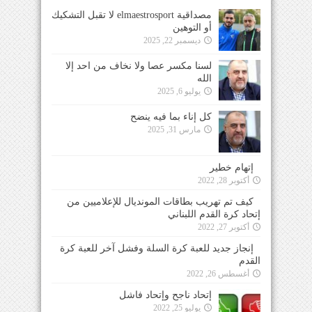
مصداقية elmaestrosport لا تقبل التشكيك
أو التوهين
ديسمبر 22, 2025
لسنا مكسر عصا ولا نخاف من احد إلا
الله
يوليو 6, 2025
كل إناء بما فيه ينضح
مارس 31, 2025
إتهام خطير
أكتوبر 28, 2022
كيف تم تهريب بطاقات المونديال للإعلاميين من
إتحاد كرة القدم اللبناني
أكتوبر 27, 2022
إنجاز جديد للعبة كرة السلة وفشل آخر للعبة كرة
القدم
أغسطس 26, 2022
إتحاد ناجح وإتحاد فاشل
يوليو 25, 2022