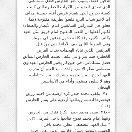
هدفين فقط، بسبب تألق الحارس فضل مسلماني
الذي تصدى للعديد من الكرات الخطيرة التي كانت
كفيلة بخروج العهد بتقدم عريض أقله خمسة أهداف.
اما لاعبو شباب البرج فلعبوا بطريقة مفتوحة (كما
فعلوا في المباراتين السابقتين امام الأنصار والصفاء)
لكنهم أغفلوا ان اللعب المفتوح امام فريق مثل العهد
يكلف الكثير، وقد كلفه دخول هدفين في مرماه.
وفي الشوط الثاني خف الأداء الفني من قبل
الفريقين اللذين تبادلا الهجمات بغياب الفرص
الخطيرة فيما ندر والتي تكفل بصدها الحارس المتألق
فضل مسلماني، في حين لم يختبر الحارس العهداوي
مصطفى مطر الا مرة واحدة، مع العلم أن مدرب
العهد أخرج ٦ من نجومه واشرك ٦ من احتياطييه
وهم لا يقلون مستوى وأداء من الأساسيين.
الهدفان
– د٧: يتلقى محمد حيدر كرة ارضية من احمد زريق
فيحضرها لنفسه ويطلقها أرضية على يسار الحارس
(٠/١).
– د٣٦: يسدد محمد حيدر الكرة فترتد من الحارس
وتتهيأ امام محمد قدوح فتابعها داخل المرمى (٠/٢).
* مثل العهد: مصطفى مطر، محمد باقر
الحسيني(محمد شور)، جاد نور الدين، علي حديد