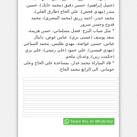
(جميل إبراهيم)، حسين دقيق (محمد حايك)، حسين
منذر (مهدي فحص)، علي الحاج (طارق العلي)،
محمد حيدر، احمد زريق (محمد المصري)، محمد
قدوح وحسن سرور.
* مثل شباب البرج: فضل مسلماني، حسن هزيمة،
سعد يوسف (عيسى بزي)، عباس عوض، دانيال
عباس، حسين عواضة، مهدي طليس، محمد السباعي
(مهدي قبيسي)، علي حمود (علي رميتي)، علي بزي
(حكمت زين)، وعدنان ملحم.
* قاد المباراة محمد غدار، بمساعدة علي الحاج وعلى
حوماني، الى الرابع محمد الحاج.
Share this on WhatsApp