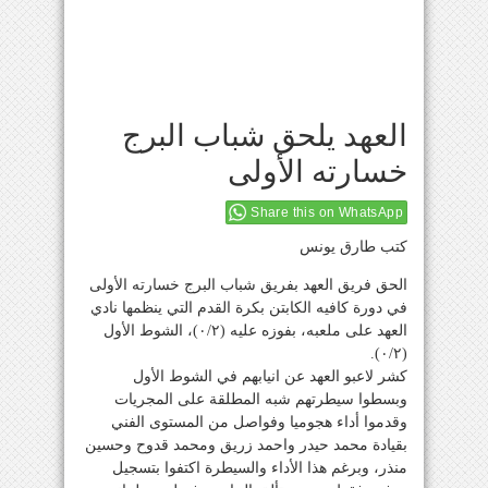
العهد يلحق شباب البرج
خسارته الأولى
Share this on WhatsApp
كتب طارق يونس
الحق فريق العهد بفريق شباب البرج خسارته الأولى
في دورة كافيه الكابتن بكرة القدم التي ينظمها نادي
العهد على ملعبه، بفوزه عليه (٠/٢)، الشوط الأول
(٠/٢).
كشر لاعبو العهد عن انيابهم في الشوط الأول
وبسطوا سيطرتهم شبه المطلقة على المجريات
وقدموا أداء هجوميا وفواصل من المستوى الفني
بقيادة محمد حيدر واحمد زريق ومحمد قدوح وحسين
منذر، وبرغم هذا الأداء والسيطرة اكتفوا بتسجيل