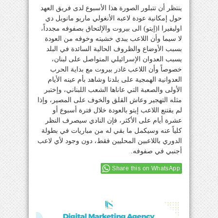
ينتظر أن تتبلور الصورة هذا الأسبوع لدى فريق العهد
حول إمكانية عودة لاعبه الأنغولي ماريو مانويل دي
اوليفيرا ا(إيتو) الى بيروت والإلتحاق بصفوفه مجدداً،
لا سيما وأن اللاعب يبدي خشيته وخوفه من العودة
بسبب الأوضاع والظروف الحالية السائدة في البلد
يسبب العدوان الإسرائيلي المتواصل على لبنان،
خصوصاً وأن اللاعب غادر بيروت مع بداية الحرب
العدوانية الهمجية على بلدنا وشاهد بأم عينه الأيام
الأولى والصعبة التي عاناها الشعب اللبناني، وإختبر
مثله التهجير وعاش القلق والخوف على المصير، وإذا
لم يقتنع اللاعب إيتو بالعودة خلال فترة أسبوع أو
عشرة أيام على الأكثر، فإن النادي سيصرف النظر
كلياً عنه وسيكمل ما بقي له من مباريات في بطولة
الدوري باللاعبين المحليين فقط، دون وجود لأي لاعب
أجنبي في صفوفه.
Share this on WhatsApp