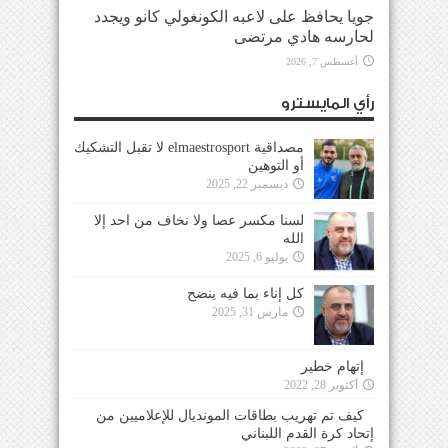
جويا يحافظ على لاعبه الكونغولي كانو ويجدد
لحارسه هادي مرتضى
أغسطس 7, 2026
رأي المايسترو
مصداقية elmaestrosport لا تقبل التشكيك
أو التوهين
ديسمبر 22, 2025
لسنا مكسر عصا ولا نخاف من احد إلا
الله
يوليو 6, 2025
كل إناء بما فيه ينضح
مارس 31, 2025
إتهام خطير
أكتوبر 28, 2022
كيف تم تهريب بطاقات المونديال للإعلاميين من
إتحاد كرة القدم اللبناني