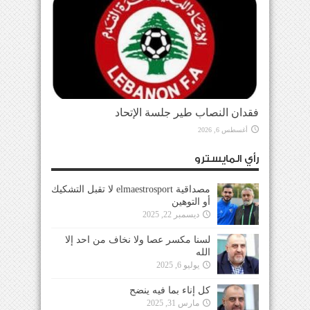
فقدان النصاب طير جلسة الإتحاد
أغسطس 6, 2026
رأي المايسترو
مصداقية elmaestrosport لا تقبل التشكيك
أو التوهين
ديسمبر 22, 2025
لسنا مكسر عصا ولا نخاف من احد إلا
الله
يوليو 6, 2025
كل إناء بما فيه ينضح
مارس 31, 2025