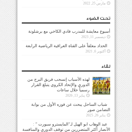
مارس 25, 2022
تحت الضوء
أسبوع معايشة للمدرب فادي الكاخي مع برشلونة
ديسمبر 11, 2023
الحداد معلقاً على القناة العراقية الرياضية الرابعة
أكتوبر 6, 2021
لقاء
لهذه الأسباب إنسحب فريق البرج من
الدوري والإتحاد الكروي يتبلغ القرار
رسمياً خلال ساعات
يناير 13, 2026
شباب الساحل يبحث عن فوزه الأول من بوابة
التضامن صور
يناير 26, 2025
عبد الوهاب ابو الهيل لـ”المايسترو سبورت ” :
الأنصار أكثر المتضررين من توقف الدوري والمنافسة