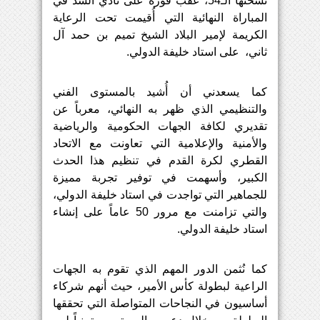
نسختها
الـ
54
،
عقب
فوزه
على
نادي
السد
في
المباراة
النهائية
التي
أُقيمت
تحت
الرعاية
الكريمة
لإمير البلاد
الشيخ
تميم
بن
حمد
آل
ثاني،
على
استاد
خليفة
الدولي
.
كما
يسعدني
أن
أُشيد
بالمستوى
الفني
والتنظيمي
الذي
ظهر
به
النهائي،
معرباً
عن
تقديري
لكافة
الجهات
الحكومية
والرياضية
والأمنية
والإعلامية
التي
تعاونت
مع
الاتحاد
القطري
لكرة
القدم
في
تنظيم
هذا
الحدث
الكبير،
وأسهمت
في
توفير
تجربة
مميزة
للجماهير
التي
تواجدت
في
استاد
خليفة
الدولي،
والتي
تزامنت
مع
مرور
 50 
عاماً
على
إنشاء
استاد
خليفة
الدولي
.
كما
نُثمن
الدور
المهم
الذي
تقوم
به
الجهات
الراعية
لبطولة
كأس
الأمير،
حيث أ
نهم
شركاء
أساسيون
في
النجاحات
المتواصلة
التي
تحققها