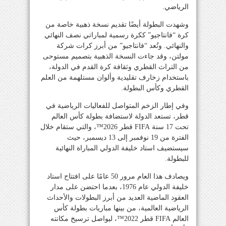
الرياضي.
وشهدت البطولة أيضًا تقديم نسخة ذهبية خاصة من
كرة “فانتاجيو” ككرة رسمية لمباراتي نصف النهائي
والنهائي. وتُعد “فانتاجيو” من أبرز كرات شركة
مولتن، وقد جاءت النسخة الذهبية بتصميم مستوحى
من التراث القطري وثقافة كرة القدم في الدولة،
باستخدام زخارف تقليدية وألوان مستلهمة من العلم
القطري وكأس البطولة.
وفي إطار الزخم المتواصل للفعاليات الرياضية في
قطر، تستعد الدولة لاستضافة بطولة كأس العالم
تحت 17 سنة FIFA قطر 2026™️، والتي ستقام خلال
الفترة من 19 نوفمبر إلى 13 ديسمبر، حيث
سيستضيف استاد خليفة الدولي المباراة النهائية
للبطولة.
ويصادف هذا العام مرور 50 عامًا على افتتاح استاد
خليفة الدولي عام 1976، بعدما احتضن على مدار
العقود الماضية العديد من أبرز البطولات والأحداث
الرياضية العالمية، من بينها مباريات بطولة كأس
العالم FIFA قطر 2022™️، ليواصل ترسيخ مكانته