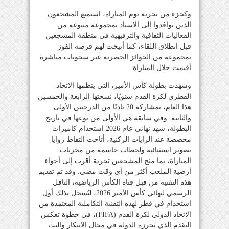
وكجزء من تجربة يوم المباراة، استمتع المشجعون
الذين توافدوا إلى الاستاد بمجموعة متنوعة من
الفعاليات الثقافية والترفيهية في منطقة المشجعين
قبل انطلاق اللقاء، كما أتيحت لهم فرصة الفوز
بمجموعة من الجوائز الحصرية عبر سحوبات مباشرة
أقيمت خلال المباراة.
وشهدت بطولة كأس الأمير، التي ينظمها الاتحاد
القطري لكرة القدم سنويًا، نسختها الرابعة والخمسين
هذا العام، بمشاركة 20 ناديًا من الدرجتين الأولى
والثانية. وفي سابقة هي الأولى من نوعها في تاريخ
البطولة، شهد نهائي عام 2026 استخدام كاميرات
مخصصة عند الرايات الركنية، أتاحت التقاط زوايا
تصوير استثنائية ولحظات حاسمة من مجريات
المباراة، بما منح المشجعين تجربة أقرب إلى أجواء
أرضية الملعب أكثر من أي وقت مضى. وقد تم تقديم
هذه التقنية من قبل قناة الكأس الرياضية، الناقل
الرسمي لنهائي كأس الأمير 2026، لتُسجل بذلك أول
استخدام في قطر لهذه التقنية التكاملية المعتمدة من
الاتحاد الدولي لكرة القدم (FIFA)، في خطوة تعكس
التقدم الذي تحرزه الدولة في مجال الابتكار والبث