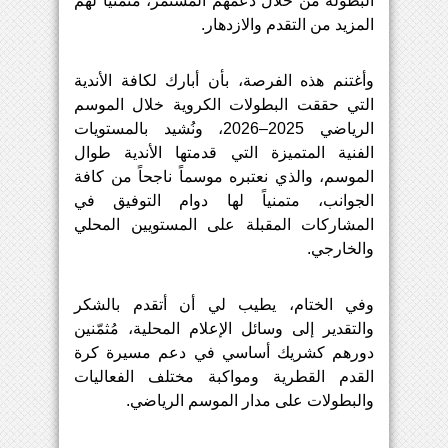
البطولة
من
خلال
دعمهم
المستمر،
متمنياً
لهم
المزيد
من
التقدم
والازدهار
.
وأغتنم
هذه
الفرصة
، بأن أ
بارك
لكافة
الأندية
التي
حققت
البطولات
الكروية
خلال
الموسم
الرياضي
 2025–2026
،
و
نُ
شيد
بالمستويات
الفنية
المتميزة
التي
قدمتها
الأندية
طوال
الموسم،
والذي
نعتبره
موسماً
ناجحاً
من
كافة
الجوانب،
متمنياً
لها
دوام
التوفيق
في
المشاركات
المقبلة
على
المستويين
المحلي
والخارجي
.
وفي
الختام،
يطيب
لي
أن
أتقدم
بالشكر
والتقدير
إلى
وسائل
الإعلام
المحلية،
مُثمّنين
دوره
م
كشريك
أساسي
في
دعم
مسيرة
كرة
القدم
القطرية
ومواكبة
مختلف
الفعاليات
والبطولات
على
مدار
الموسم الرياضي.