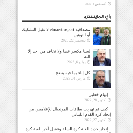
أغسطس 1, 2026
رأي المايسترو
مصداقية elmaestrosport لا تقبل التشكيك
أو التوهين
ديسمبر 22, 2025
لسنا مكسر عصا ولا نخاف من احد إلا
الله
يوليو 6, 2025
كل إناء بما فيه ينضح
مارس 31, 2025
إتهام خطير
أكتوبر 28, 2022
كيف تم تهريب بطاقات المونديال للإعلاميين من
إتحاد كرة القدم اللبناني
أكتوبر 27, 2022
إنجاز جديد للعبة كرة السلة وفشل آخر للعبة كرة