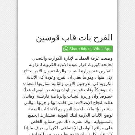
الفرج بات قاب قوسين
Share this on WhatsApp
وضعت غرفة العمليات لإدارة الكوارث والتصدي
لجائحة كورونا، قرار عودة الاندية الكروية لمزاولة
التمارين عند وزارة الشباب والرياضة وان الامر يحتاج
لإذن منها ، وهو ما يعني ان الفرج وعودة كل الأندية
الكروية في الدرجتين الأولى والثانية لتمارينها المعتادة
بات وشيكاً وقاب قوسين او ادنى (عصر اليوم او غداً)
خصوصاً وان وزيرة الشباب والرياضة فارتينية اوهانيان
هللت لنجاح الإتصالات التي قامت بها واجرتها ، والتي
ستتبعها بإتصالات اخيرة اليوم مع الاتحادات المعنية
لوضع الآليات اللازمة لتلك العودة، فيتشارك الجميع
بالمسؤولية ، وقد نشرت ذلك عبر حسابها الخاص
على مواقع التواصل الإجتماعي، لكن لم يعرف ما إذا
كان على كل ناد ان يتقدم بطلب رسمي للوزارة ،