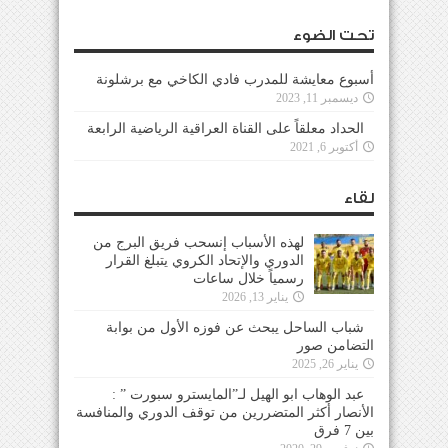
تحت الضوء
أسبوع معايشة للمدرب فادي الكاخي مع برشلونة
ديسمبر 11, 2023
الحداد معلقاً على القناة العراقية الرياضية الرابعة
أكتوبر 6, 2021
لقاء
لهذه الأسباب إنسحب فريق البرج من
الدوري والإتحاد الكروي يتبلغ القرار
رسمياً خلال ساعات
يناير 13, 2026
شباب الساحل يبحث عن فوزه الأول من بوابة
التضامن صور
يناير 26, 2025
عبد الوهاب ابو الهيل لـ”المايسترو سبورت ” :
الأنصار أكثر المتضررين من توقف الدوري والمنافسة
بين 7 فرق