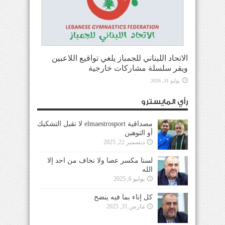
الاتحاد اللبناني للجمباز يلغي تواقيع اللاعبين
ويقر سلسلة مشاركات خارجية
يوليو 31, 2026
رأي المايسترو
مصداقية elmaestrosport لا تقبل التشكيك
أو التوهين
ديسمبر 22, 2025
لسنا مكسر عصا ولا نخاف من احد إلا
الله
يوليو 6, 2025
كل إناء بما فيه ينضح
مارس 31, 2025