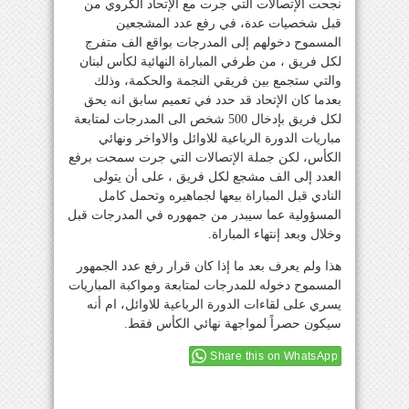
نجحت الإتصالات التي جرت مع الإتحاد الكروي من
قبل شخصيات عدة، في رفع عدد المشجعين
المسموح دخولهم إلى المدرجات بواقع الف متفرج
لكل فريق ، من طرفي المباراة النهائية لكأس لبنان
والتي ستجمع بين فريقي النجمة والحكمة، وذلك
بعدما كان الإتحاد قد حدد في تعميم سابق انه يحق
لكل فريق بإدخال 500 شخص الى المدرجات لمتابعة
مباريات الدورة الرباعية للاوائل والاواخر ونهائي
الكأس، لكن جملة الإتصالات التي جرت سمحت برفع
العدد إلى الف مشجع لكل فريق ، على أن يتولى
النادي قبل المباراة بيعها لجماهيره وتحمل كامل
المسؤولية عما سيبدر من جمهوره في المدرجات قبل
وخلال وبعد إنتهاء المباراة.
هذا ولم يعرف بعد ما إذا كان قرار رفع عدد الجمهور
المسموح دخوله للمدرجات لمتابعة ومواكبة المباريات
يسري على لقاءات الدورة الرباعية للاوائل، ام أنه
سيكون حصراً لمواجهة نهائي الكأس فقط.
Share this on WhatsApp