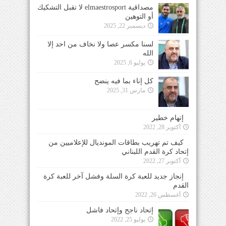
مصداقية elmaestrosport لا تقبل التشكيك
أو التوهين
ديسمبر 22, 2025
لسنا مكسر عصا ولا نخاف من احد إلا
الله
يوليو 6, 2025
كل إناء بما فيه ينضح
مارس 31, 2025
إتهام خطير
أكتوبر 28, 2022
كيف تم تهريب بطاقات المونديال للإعلاميين من
إتحاد كرة القدم اللبناني
أكتوبر 27, 2022
إنجاز جديد للعبة كرة السلة وفشل آخر للعبة كرة
القدم
أغسطس 26, 2022
إتحاد ناجح وإتحاد فاشل
يوليو 25, 2022