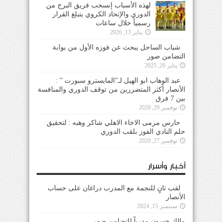
لهذه الأسباب إنسحب فريق البرج من
الدوري والإتحاد الكروي يتبلغ القرار
رسمياً خلال ساعات
يناير 13, 2026
شباب الساحل يبحث عن فوزه الأول من بوابة
التضامن صور
يناير 26, 2025
عبد الوهاب ابو الهيل لـ”المايسترو سبورت ” :
الأنصار أكثر المتضررين من توقف الدوري والمنافسة
بين 7 فرق
نوفمبر 29, 2020
حارس مرمى الاخاء الاهلي شاكر وهبه : لتحقيق
حلم النادي الفوز بلقب الدوري
نوفمبر 27, 2020
أخبار وأسرار
لقب ثانٍ للنجمة مع المدرب دراغان على حساب
الأنصار
سبتمبر 15, 2024
مالك حسون مدرباً للتضامن صور