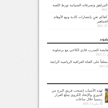
 المراهق وتصرفاته الصبيانية تورط اللعبة
كفاكم تغنٍ بإنتصارات كاذبة وبيع الأوهام
لجماهير
2
ضوء
عايشة للمدرب فادي الكاخي مع برشلونة
202
معلقاً على القناة العراقية الرياضية الرابعة
لهذه الأسباب إنسحب فريق البرج من
الدوري والإتحاد الكروي يتبلغ القرار
رسمياً خلال ساعات
يناير 13, 2026