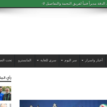
دقة مديراً فنياً لفريق النجمة والتفاصيل لاحقاً
أخبار واسرار
سر اليوم
سري للغاية
المايسترو
تحت الض
رأي الم