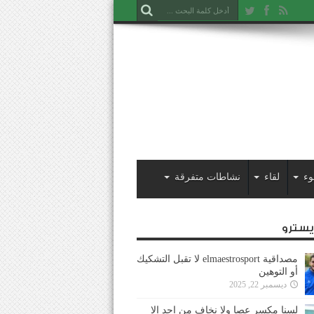
وء
لقاء
نشاطات متفرقة
ايسترو
مصداقية elmaestrosport لا تقبل التشكيك
أو التوهين
ديسمبر 22, 2025
لسنا مكسر عصا ولا نخاف من احد إلا