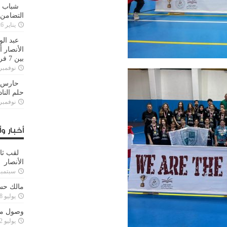
شباب ا
التضامن
يناير 26, 2025
عبد الو
الأنصار 
بين 7 فرق
نوفمبر 29, 20
حارس م
حلم النا
نوفمبر 27, 20
أخبار وأ
لقب ثا
الأنصار
سبتمبر 15, 4
مالك حس
يوليو 28, 2023
وصول مدا
يوليو 12, 2023