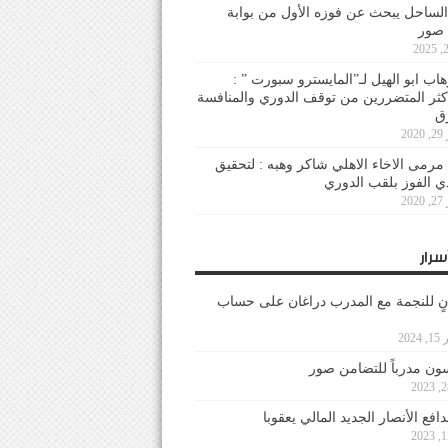
لساحل يبحث عن فوزه الأول من بوابة
 صور
هاب ابو الهيل لـ”المايسترو سبورت ” :
أكثر المتضررين من توقف الدوري والمنافسة
20
رمى الاخاء الاهلي شاكر وهبه : لتحقيق
دي الفوز بلقب الدوري
20
سرار
نٍ للنجمة مع المدرب دراغان على حساب
202
ون مدرباً للتضامن صور
فع الأنصار الجديد المالي يعقوبا