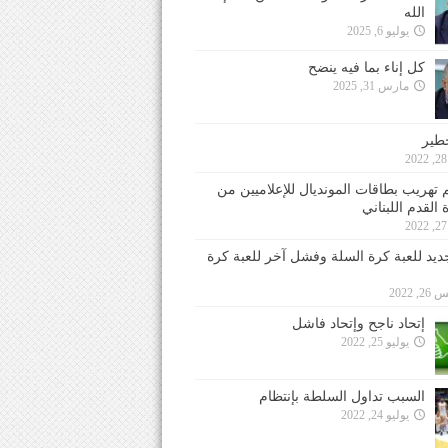
الله
يوليو 6, 2025
كل إناء بما فيه ينضح
مارس 31, 2025
خطير
 تهريب بطاقات المونديال للإعلاميين من
 القدم اللبناني
جديد للعبة كرة السلة وفشل آخر للعبة كرة
 2022
إتحاد ناجح وإتحاد فاشل
يوليو 25, 2022
السبب تداول السلطة بإنتظام
يوليو 24, 2022