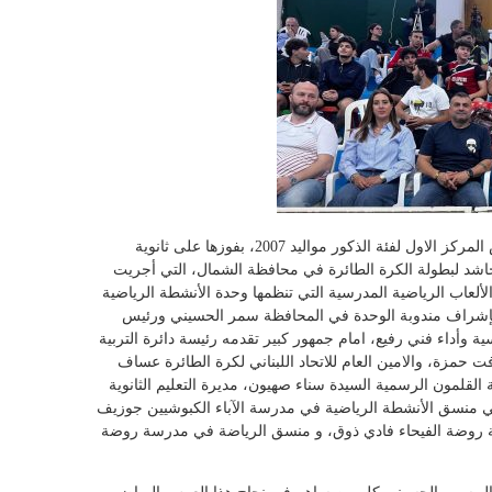
احرزت مدرسة الآباء الكبوشيين البترون كأس المركز الاول لفئة الذكور مواليد 2007، بفوزها على ثانوية
 في الاختتام الحاشد لبطولة الكرة الطائرة في محافظة الشمال، التي أجريت
لعاب الرياضية المدرسية التي تنظمها وحدة الأنشطة الرياضية
ي، بإشراف مندوبة الوحدة في المحافظة سمر الحسيني ورئيس
ية وأداء فني رفيع، امام جمهور كبير تقدمه رئيسة دائرة التربية
 حمزة، و‏الامين العام للاتحاد اللبناني لكرة الطائرة عساف
 القلمون الرسمية السيدة سناء صهيون، مديرة التعليم الثانوية
حي منسق الأنشطة الرياضية في مدرسة الآباء الكبوشيين جوزيف
 روضة الفيحاء فادي ذوق، و منسق الرياضة في مدرسة روضة