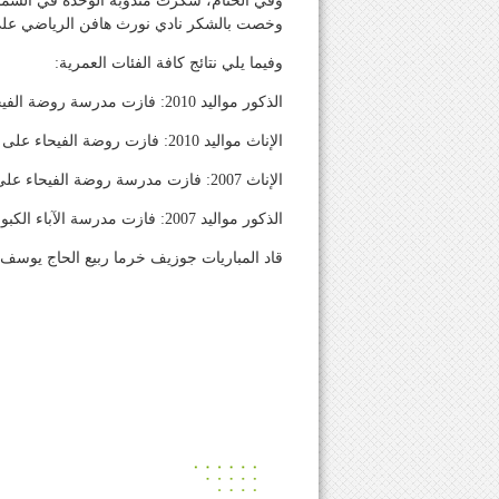
وفي الختام، شكرت مندوبة الوحدة في الشم
وخصت بالشكر نادي نورث هافن الرياضي على 
وفيما يلي نتائج كافة الفئات العمرية:
الذكور مواليد 2010: فازت مدرسة روضة الفيحاء على مدرسة راهبات القلبين الأقدسين البترون.
الإناث مواليد 2010: فازت روضة الفيحاء على مدرسة راهبات العائلة المقدسة البترون.
الإناث 2007: فازت مدرسة روضة الفيحاء على مدرسة انترناشونال سكول.
الذكور مواليد 2007: فازت مدرسة الآباء الكبوشيين البترون على ثانوية القلمون الرسمية.
قاد المباريات جوزيف خرما ربيع الحاج يوسف ر