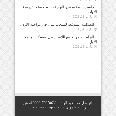
جاسبرت يجتمع ببدر اليوم ثم يقود حصته التدريبية
الأولى
مارس 24, 2021
التشكيلة المتوقعة لمنتخب لبنان في مواجهة الأردن
مارس 24, 2021
التزام تام من جميع اللاعبين في معسكر المنتخب
الأول
مارس 24, 2021
للتواصل معنا عبر الهاتف 0096170950660 او عبر
البريد الالكتروني
info@elmaestrosport.com