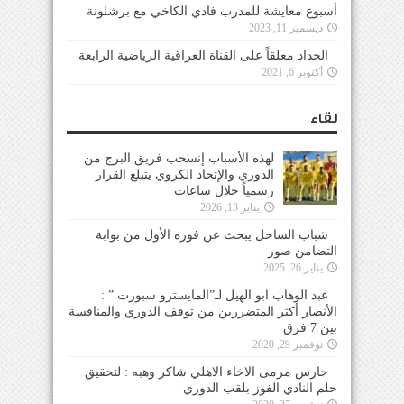
أسبوع معايشة للمدرب فادي الكاخي مع برشلونة
ديسمبر 11, 2023
الحداد معلقاً على القناة العراقية الرياضية الرابعة
أكتوبر 6, 2021
لقاء
لهذه الأسباب إنسحب فريق البرج من
الدوري والإتحاد الكروي يتبلغ القرار
رسمياً خلال ساعات
يناير 13, 2026
شباب الساحل يبحث عن فوزه الأول من بوابة
التضامن صور
يناير 26, 2025
عبد الوهاب ابو الهيل لـ”المايسترو سبورت ” :
الأنصار أكثر المتضررين من توقف الدوري والمنافسة
بين 7 فرق
نوفمبر 29, 2020
حارس مرمى الاخاء الاهلي شاكر وهبه : لتحقيق
حلم النادي الفوز بلقب الدوري