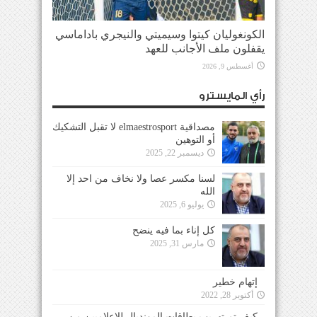
الكونغوليان كيتوا وسيميتي والنيجري باداماسي
يقفلون ملف الأجانب للعهد
أغسطس 9, 2026
رأي المايسترو
مصداقية elmaestrosport لا تقبل التشكيك
أو التوهين
ديسمبر 22, 2025
لسنا مكسر عصا ولا نخاف من احد إلا
الله
يوليو 6, 2025
كل إناء بما فيه ينضح
مارس 31, 2025
إتهام خطير
أكتوبر 28, 2022
كيف تم تهريب بطاقات المونديال للإعلاميين من