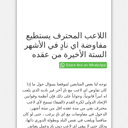
اللاعب المحترف يستطيع
مفاوضة اي نادٍ في الأشهر
الستة الأخيرة من عقده
Share this on WhatsApp
توجه لنا بعض المتابعين لموقعنا بسؤال حول ما إذا
كان تفاوض اي لاعب مع نادٍ آخر غير ناديه الذي يلعب
له امراً قانونياً، وجواباً على ذلك فإن أنظمة وقوانين
الإتحاد الدولي لكرة القدم (الفيفا) تسمح لأي لاعب
محترف بقي من مدة عقده اقل من ستة أشهر،
الدخول في مفاوضات مع اي نادٍ يرغب ، حتى لو كان
منافساً ويلعب في نفس البلد وبطولة الدوري ذاتها،
وذلك حتى لا يبقى اي لاعب دون نادٍ وعمل يعتاش