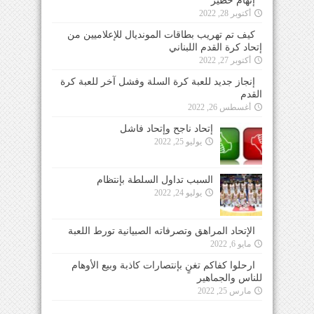
إتهام خطير
أكتوبر 28, 2022
كيف تم تهريب بطاقات المونديال للإعلاميين من
إتحاد كرة القدم اللبناني
أكتوبر 27, 2022
إنجاز جديد للعبة كرة السلة وفشل آخر للعبة كرة
القدم
أغسطس 26, 2022
إتحاد ناجح وإتحاد فاشل
يوليو 25, 2022
السبب تداول السلطة بإنتظام
يوليو 24, 2022
الإتحاد المراهق وتصرفاته الصبيانية تورط اللعبة
مايو 6, 2022
ارحلوا كفاكم تغنٍ بإنتصارات كاذبة وبيع الأوهام
للناس والجماهير
مارس 25, 2022