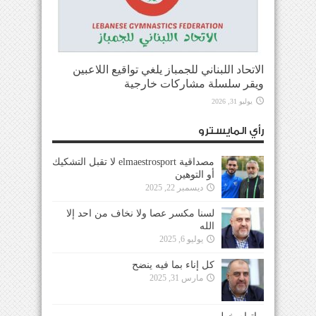
الاتحاد اللبناني للجمباز يلغي تواقيع اللاعبين
ويقر سلسلة مشاركات خارجية
يوليو 31, 2026
رأي المايسترو
مصداقية elmaestrosport لا تقبل التشكيك
أو التوهين
ديسمبر 22, 2025
لسنا مكسر عصا ولا نخاف من احد إلا
الله
يوليو 6, 2025
كل إناء بما فيه ينضح
مارس 31, 2025