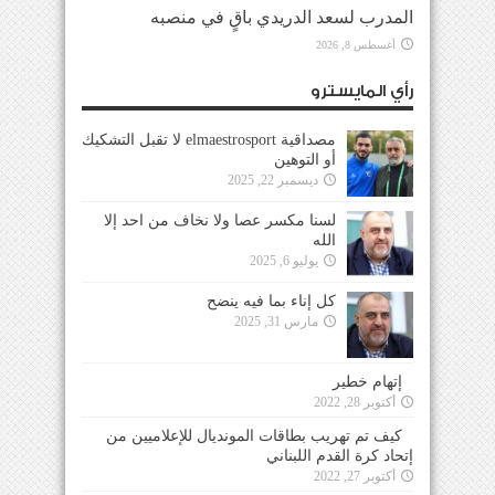
المدرب لسعد الدريدي باقٍ في منصبه
أغسطس 8, 2026
رأي المايسترو
مصداقية elmaestrosport لا تقبل التشكيك
أو التوهين
ديسمبر 22, 2025
لسنا مكسر عصا ولا نخاف من احد إلا
الله
يوليو 6, 2025
كل إناء بما فيه ينضح
مارس 31, 2025
إتهام خطير
أكتوبر 28, 2022
كيف تم تهريب بطاقات المونديال للإعلاميين من
إتحاد كرة القدم اللبناني
أكتوبر 27, 2022