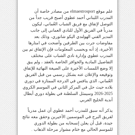
علم موقع elmaestrosport من مصادر خاصة أن
المدرب اللبناني أحمد عطوي أصبح قريب جداً من
التوصل لإتفاق مع فريق الشباب العُماني، ليكون
مدرباً في الفريق الأول للنادي العماني إلى جانب
المدير الفني الهولندي اليكو شاتوري، وذلك بعد
مفاوضات جرت بين الطرفين وأضحت في امتارها
الأخيرة، إذ أنه وبحسب المعلومات فإن الإتفاق تم بين
المدرب عطوي وإدارة نادي الشباب على مختلف
التفاصيل المادية والحوافز الخاصة بالعقد ، ولم يبق
إلا وضع اللمسات الأخيرة على الصيغة النهائية للإتفاق
وتوقيعه والإعلان عنه بشكل رسمي من قبل الفريق
العُماني، الذي ينافس في الدرجة الممتازة في دوري
بلاده حيث حل في المركز الثاني في الموسم الكروي
2025-2026 وسيمثل السلطنة في بطولة دوري أبطال
أندية الخليج العربي.
يذكر أنه سبق للمدرب أحمد عطوي أن عمل مدرباً
لفريق البرج في الموسمين الأخيرين وحقق معه نتائج
جيدة، قبل أن يعلن إنسحابه من بطولة الدوري
للموسم الحالي مع ختام مشوار مرحلة الذهاب .