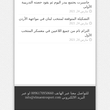
جاسبرت يجتمع ببدر اليوم ثم يقود حصته التدريبية
الأولى
مارس 24, 2021
التشكيلة المتوقعة لمنتخب لبنان في مواجهة الأردن
مارس 24, 2021
التزام تام من جميع اللاعبين في معسكر المنتخب
الأول
مارس 24, 2021
للتواصل معنا عبر الهاتف 0096170950660 او عبر
البريد الالكتروني
info@elmaestrosport.com