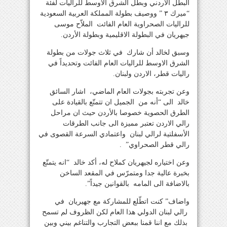
البطل الأردني وبطل الشرق الاوسط للراليات لفئة
“ميرك ٣ ” ووصيف بطولة المملكة العربية السعودية
للراليات الصحراوية العام الفائت الملاّح موسى
جيهريان في البطولة الاقليمية وبطولة الأردن.
وسبق لخالد أن شارك في ثلاث جولات من بطولة
الشرق الاوسط للراليات العام الفائت وتحديداً في
راليات قطر، الاردن ولبنان.
وعن تجربته بجولات العام الماضي، اشار السائق
خالد الى “أنه من الجميل ان تتمتّع بالقيادة على
الطرق الحصوية خصوصا بالأردن حيث ان مراحل
رالي الاردن تعتبر مميزة الى جانب الطرقات
الأسفلتية لرالي لبنان واعتمادي السرعة القصوى في
رالي قطر الصحراوي” .
وعن اختياره لجيهريان كملاح له، أكد خالد “انه يتمتّع
بخبرة عالية جدا ومتمرّس في المقعد الساخن
بالاضافة الى المامه بالقوانين جيداً”.
واضاف” كنت اتطّلع للمشاركة مع جهيريان في
رالي لبنان الدولي هذا العام لكن الظروف لم تسمح
بذلك مع اننا قمنا ببعض التجارب والتناغم بيني وبين