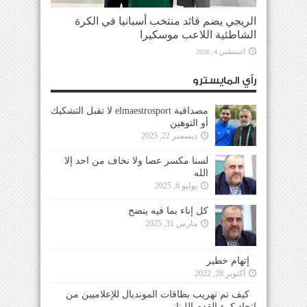
الريجي يضم قائد منتخب أسبانيا في الكرة
الشاطئية اللاعب موسكيرا
أغسطس 4, 2026
رأي المايسترو
مصداقية elmaestrosport لا تقبل التشكيك
أو التوهين
ديسمبر 22, 2025
لسنا مكسر عصا ولا نخاف من احد إلا
الله
يوليو 6, 2025
كل إناء بما فيه ينضح
مارس 31, 2025
إتهام خطير
أكتوبر 28, 2022
كيف تم تهريب بطاقات المونديال للإعلاميين من
إتحاد كرة القدم اللبناني