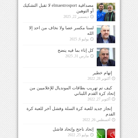
مصداقية elmaestrosport لا تقبل التشكيك
أو التوهين
ديسمبر 22, 2025
لسنا مكسر عصا ولا نخاف من احد إلا
الله
يوليو 6, 2025
كل إناء بما فيه ينضح
مارس 31, 2025
إتهام خطير
أكتوبر 28, 2022
كيف تم تهريب بطاقات المونديال للإعلاميين من
إتحاد كرة القدم اللبناني
أكتوبر 27, 2022
إنجاز جديد للعبة كرة السلة وفشل آخر للعبة كرة
القدم
أغسطس 26, 2022
إتحاد ناجح وإتحاد فاشل
يوليو 25, 2022