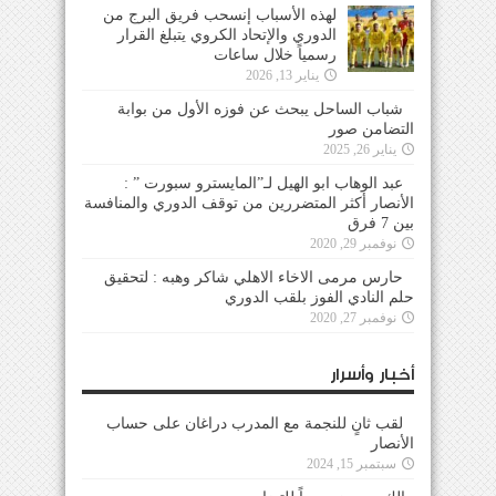
لهذه الأسباب إنسحب فريق البرج من
الدوري والإتحاد الكروي يتبلغ القرار
رسمياً خلال ساعات
يناير 13, 2026
شباب الساحل يبحث عن فوزه الأول من بوابة
التضامن صور
يناير 26, 2025
عبد الوهاب ابو الهيل لـ”المايسترو سبورت ” :
الأنصار أكثر المتضررين من توقف الدوري والمنافسة
بين 7 فرق
نوفمبر 29, 2020
حارس مرمى الاخاء الاهلي شاكر وهبه : لتحقيق
حلم النادي الفوز بلقب الدوري
نوفمبر 27, 2020
أخبار وأسرار
لقب ثانٍ للنجمة مع المدرب دراغان على حساب
الأنصار
سبتمبر 15, 2024