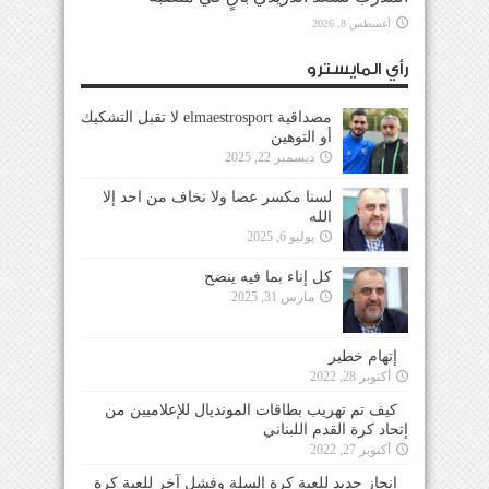
أغسطس 8, 2026
رأي المايسترو
مصداقية elmaestrosport لا تقبل التشكيك
أو التوهين
ديسمبر 22, 2025
لسنا مكسر عصا ولا نخاف من احد إلا
الله
يوليو 6, 2025
كل إناء بما فيه ينضح
مارس 31, 2025
إتهام خطير
أكتوبر 28, 2022
كيف تم تهريب بطاقات المونديال للإعلاميين من
إتحاد كرة القدم اللبناني
أكتوبر 27, 2022
إنجاز جديد للعبة كرة السلة وفشل آخر للعبة كرة