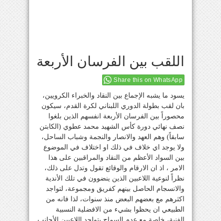
اللقب بين الفرسان الأربعة
Share this on WhatsApp
يسود ما يشبه الإجماع بين النقاد والخبراء الكرويين،
بان لقب بطولة الدوري اللبناني لكرة القدم، سيكون
محصوراً بين الفرسان الأربعة انفسهم الذين بلغوا
نصف نهائي دورة كأس الشهيد محمد عطوي (الكابتن
سابقاً) وهم العهد والانصار والنجمة وشباب الساحل،
ولا يوجد اي خلاف في ذلك او اختلاف في الموضوع
بين السواد الأعظم من النقاد والمراقبين على هذا
الامر ، اذ ان الارقام والوقائع تقول وتدل على ذلك،
نظراً لنوعية اللاعبين الذين ينضوون في تلك الأندية
والانسجام الحاصل بينهم كفريق ومجموعة، لتواجد
اكثرهم مع بعضهم البعض منذ سنوات، لذا فانه من
الطبيعي ان يحظوا بشيء من الافضلية النسبية
الفنية، خاصة مع عدم السماح بتواجد اللاعبين الأجانب